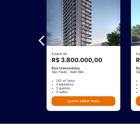
A partir de
A 
R$ 3.800.000,00
R
Rua Urimonduba
Ru
São Paulo - Itaim Bibi
Sã
142 m² área
4 banheiros
3 quartos
3 suites
Quero saber mais