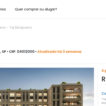
rios
Quer comprar ou alugar?
iana
-
Taj Ibirapuera
, SP • CEP: 04012000 •
Atualizado há 3 semanas
A 
R
Co
* f
Imó