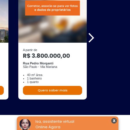
A partir de
A partir de
R$ 3.800.000,00
R$ 3.602.
Rua Pedro Morganti
Rua Caconde
São Paulo - Vila Mariana
São Paulo - Jardim P
40 m² área
127 m² área
1 banheiro
4 banheiros
1 quarto
2 quartos
2 suites
Quero saber mais
Quero s
Isa, assistente virtual
Online Agora