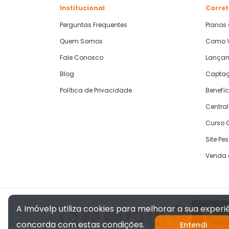
Institucional
Corret
Perguntas Frequentes
Planos
Quem Somos
Como V
Fale Conosco
Lança
Blog
Captaç
Política de Privacidade
Benefíc
Central
Curso G
Site Pe
Venda 
A Imóvelp utiliza cookies para melhorar a sua exper
concorda com estas condições.
Entendi