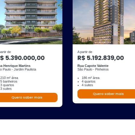
partir de
A partir de
$ 5.390.000,00
R$ 5.192.839,00
a Henrique Martins
Rua Capote Valente
o Paulo - Jardim Paulista
São Paulo - Pinheiros
210 m² área
186 m² área
5 banheiros
4 quartos
3 quartos
4 suites
3 suites
Quero saber mais
Quero saber mais