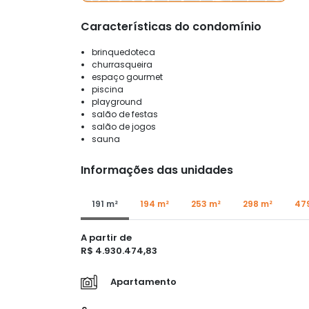
Características do condomínio
brinquedoteca
churrasqueira
espaço gourmet
piscina
playground
salão de festas
salão de jogos
sauna
Informações das unidades
191 m²
194 m²
253 m²
298 m²
47
A partir de
R$ 4.930.474,83
Apartamento