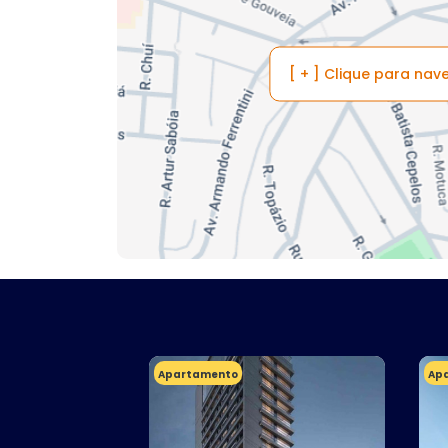
[ + ] Clique para na
Apartamento
Ap