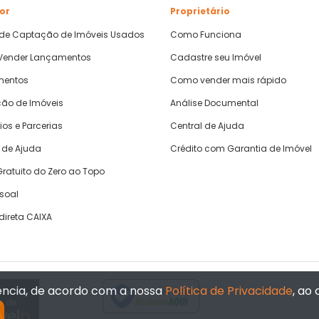
or
Proprietário
 de Captação de Imóveis Usados
Como Funciona
ender Lançamentos
Cadastre seu Imóvel
mentos
Como vender mais rápido
ão de Imóveis
Análise Documental
ios e Parcerias
Central de Ajuda
 de Ajuda
Crédito com Garantia de Imóvel
ratuito do Zero ao Topo
ssoal
direta CAIXA
iência, de acordo com a nossa
Política de Privacidade
, ao
Verificada por