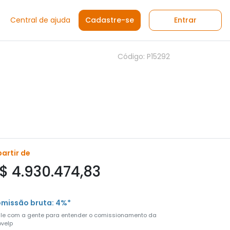
Central de ajuda
Cadastre-se
Entrar
Código: P15292
partir de
$ 4.930.474,83
missão bruta: 4%*
ale com a gente para entender o comissionamento da
velp