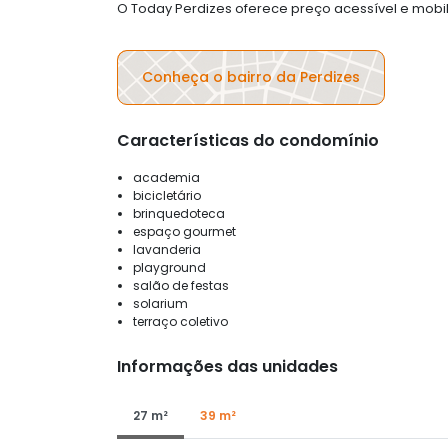
O Today Perdizes oferece preço acessível e mobi
Conheça o bairro da Perdizes
Características do condomínio
academia
bicicletário
brinquedoteca
espaço gourmet
lavanderia
playground
salão de festas
solarium
terraço coletivo
Informações das unidades
27 m²
39 m²