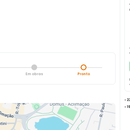
Em obras
Pronto
• 
• 