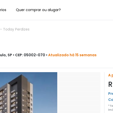
rios
Quer comprar ou alugar?
-
Today Perdizes
ulo, SP • CEP: 05002-070 •
Atualizado há 15 semanas
A 
R
Pr
Co
* f
Imó