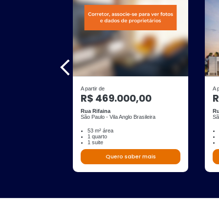
A partir de
A 
R$ 469.000,00
R
Rua Rifaina
Ru
São Paulo - Vila Anglo Brasileira
Sã
53 m² área
1 quarto
1 suite
Quero saber mais