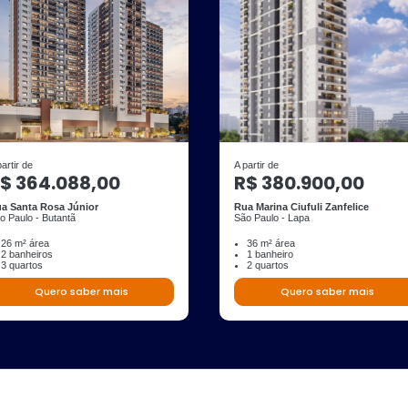
partir de
A partir de
$ 364.088,00
R$ 380.900,00
a Santa Rosa Júnior
Rua Marina Ciufuli Zanfelice
o Paulo - Butantã
São Paulo - Lapa
26 m² área
36 m² área
2 banheiros
1 banheiro
3 quartos
2 quartos
Quero saber mais
Quero saber mais