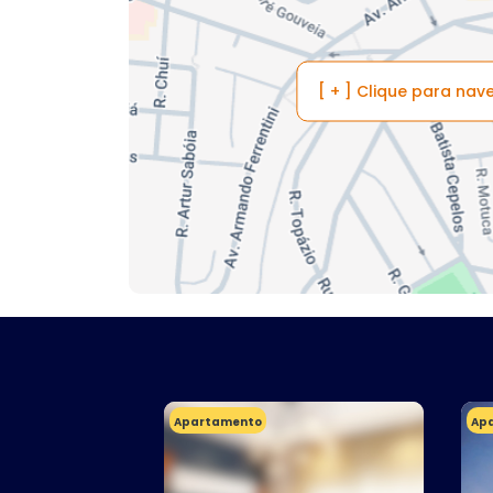
[ + ] Clique para na
Apartamento
Ap