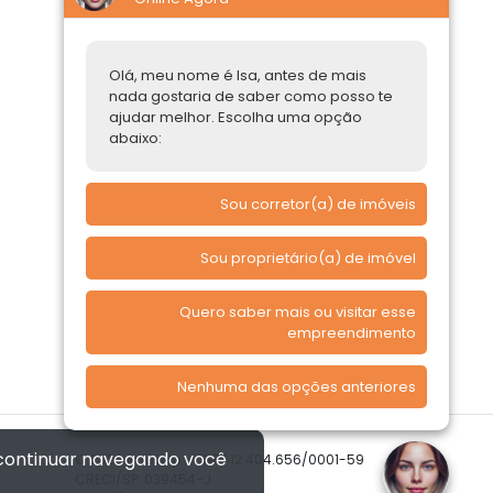
Construtoras
Parcerias Imobiliárias
Olá, meu nome é Isa, antes de mais
nada gostaria de saber como posso te
Comprar ou alugar
ajudar melhor. Escolha uma opção
abaixo:
Quero Comprar
Quero Alugar
Sou corretor(a) de imóveis
Sou proprietário(a) de imóvel
Quero saber mais ou visitar esse
empreendimento
Nenhuma das opções anteriores
 continuar navegando você
© 2026 Imóvelp • CNPJ 12.404.656/0001-59
CRECI/SP: 039454-J