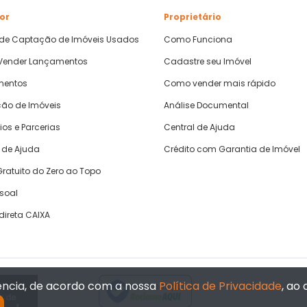
or
Proprietário
 de Captação de Imóveis Usados
Como Funciona
ender Lançamentos
Cadastre seu Imóvel
mentos
Como vender mais rápido
ão de Imóveis
Análise Documental
ios e Parcerias
Central de Ajuda
 de Ajuda
Crédito com Garantia de Imóvel
ratuito do Zero ao Topo
ssoal
direta CAIXA
iência, de acordo com a nossa
Política de Privacidade
, ao
Verificada por