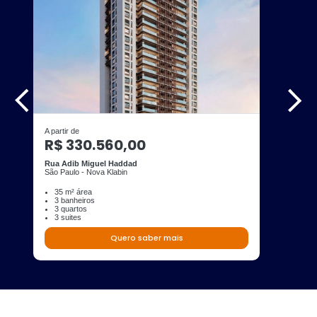
A partir de
R$ 330.560,00
Rua Adib Miguel Haddad
São Paulo - Nova Klabin
35 m² área
3 banheiros
3 quartos
3 suites
Quero saber mais