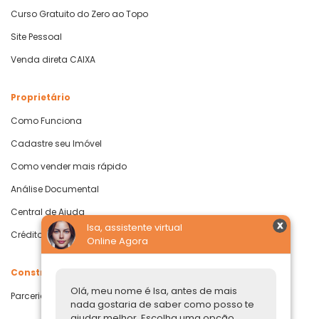
Curso Gratuito do Zero ao Topo
Site Pessoal
Venda direta CAIXA
Proprietário
Como Funciona
Cadastre seu Imóvel
Como vender mais rápido
Análise Documental
Central de Ajuda
Isa, assistente virtual
Crédito com Garantia de Imóvel
Online Agora
Construtoras
Olá, meu nome é Isa, antes de mais
Parcerias Imobiliárias
nada gostaria de saber como posso te
ajudar melhor. Escolha uma opção