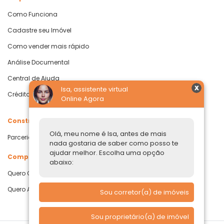
Como Funciona
Cadastre seu Imóvel
Como vender mais rápido
Análise Documental
Central de Ajuda
Isa, assistente virtual
Crédito com Garantia de Imóvel
Online Agora
Construtoras
Olá, meu nome é Isa, antes de mais
Parcerias Imobiliárias
nada gostaria de saber como posso te
ajudar melhor. Escolha uma opção
Comprar ou alugar
abaixo:
Quero Comprar
Quero Alugar
Sou corretor(a) de imóveis
Sou proprietário(a) de imóvel