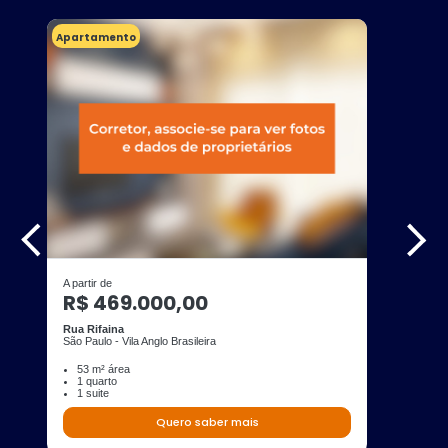
Apartamento
A partir de
R$ 469.000,00
Rua Rifaina
São Paulo - Vila Anglo Brasileira
53 m² área
1 quarto
1 suite
Quero saber mais