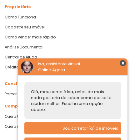
Proprietário
Como Funciona
Cadastre seu Imóvel
Como vender mais rápido
Análise Documental
Central de Ajuda
Isa, assistente virtual
Crédito com Garantia de Imóvel
Online Agora
Construtoras
Olá, meu nome é Isa, antes de mais
Parcerias Imobiliárias
nada gostaria de saber como posso te
ajudar melhor. Escolha uma opção
Comprar ou alugar
abaixo:
Quero Comprar
Quero Alugar
Sou corretor(a) de imóveis