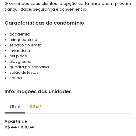
Gronchi aos seus clientes: a opção certa para quem procura
tranquilidade, segurança e conveniência.
Características do condomínio
academia
brinquedoteca
espaço gourmet
lavanderia
pet place
playground
quadra poliesportiva
salão de festas
sauna
Informações das unidades
38 m²
50 m²
A partir de
R$ 447.158,64