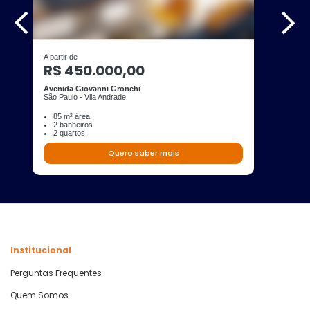
A partir de
R$ 450.000,00
Avenida Giovanni Gronchi
São Paulo - Vila Andrade
85 m² área
2 banheiros
2 quartos
Quero saber mais
Institucional
Perguntas Frequentes
Quem Somos