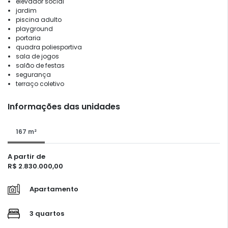
elevador social
jardim
piscina adulto
playground
portaria
quadra poliesportiva
sala de jogos
salão de festas
segurança
terraço coletivo
Informações das unidades
167 m²
A partir de
R$ 2.830.000,00
Apartamento
3 quartos