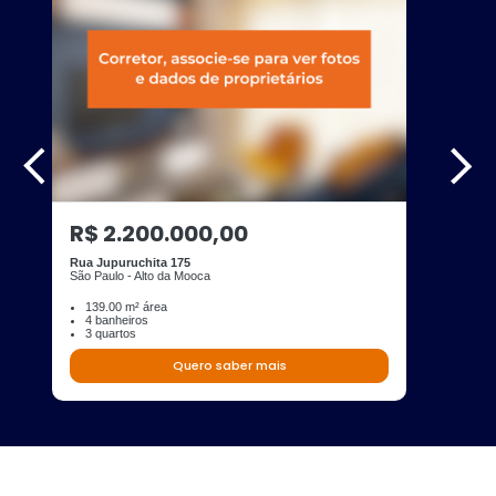
R$ 2.200.000,00
Rua Jupuruchita 175
São Paulo - Alto da Mooca
139.00 m² área
4 banheiros
3 quartos
Quero saber mais