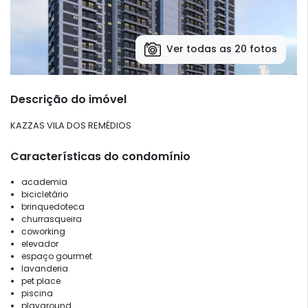
Ver todas as 20 fotos
Descrição do imóvel
KAZZAS VILA DOS REMÉDIOS
Características do condomínio
academia
bicicletário
brinquedoteca
churrasqueira
coworking
elevador
espaço gourmet
lavanderia
pet place
piscina
playground