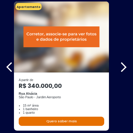
Apartamento
A partir de
R$ 340.000,00
Rua Alsácia
São Paulo - Jardim Aeroporto
15 m² área
1 banheiro
1 quarto
Quero saber mais