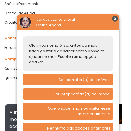
Análise Documental
Central de Ajuda
Isa, assistente virtual
Crédito com Garantia de Imóvel
Online Agora
Construtoras
Olá, meu nome é Isa, antes de mais
Parcerias Imobiliárias
nada gostaria de saber como posso te
ajudar melhor. Escolha uma opção
Comprar ou alugar
abaixo:
Quero Comprar
Quero Alugar
Sou corretor(a) de imóveis
Sou proprietário(a) de imóvel
Quero saber mais ou visitar esse
A Imóvelp utiliza cookies para
empreendimento
melhorar a sua experiência, de
acordo com a nossa
Política de
Nenhuma das opções anteriores