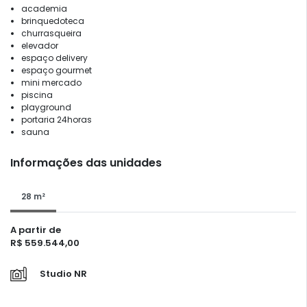
academia
brinquedoteca
churrasqueira
elevador
espaço delivery
espaço gourmet
mini mercado
piscina
playground
portaria 24horas
sauna
Informações das unidades
28 m²
A partir de
R$ 559.544,00
Studio NR