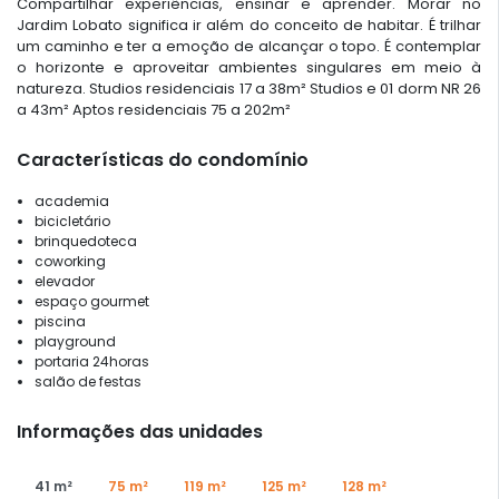
Compartilhar experiências, ensinar e aprender. Morar no
Jardim Lobato significa ir além do conceito de habitar. É trilhar
um caminho e ter a emoção de alcançar o topo. É contemplar
o horizonte e aproveitar ambientes singulares em meio à
natureza. Studios residenciais 17 a 38m² Studios e 01 dorm NR 26
a 43m² Aptos residenciais 75 a 202m²
Características do condomínio
academia
bicicletário
brinquedoteca
coworking
elevador
espaço gourmet
piscina
playground
portaria 24horas
salão de festas
Informações das unidades
41 m²
75 m²
119 m²
125 m²
128 m²