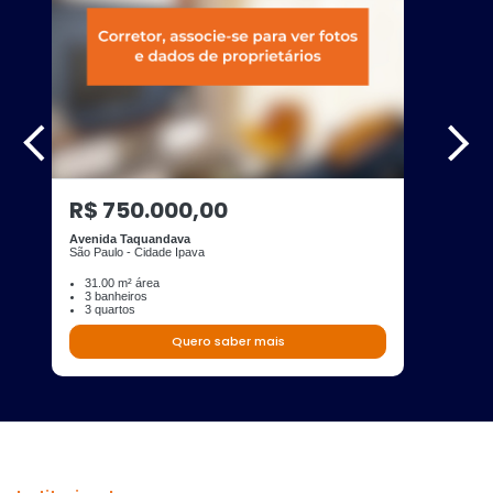
R$ 750.000,00
Avenida Taquandava
São Paulo - Cidade Ipava
31.00 m² área
3 banheiros
3 quartos
Quero saber mais