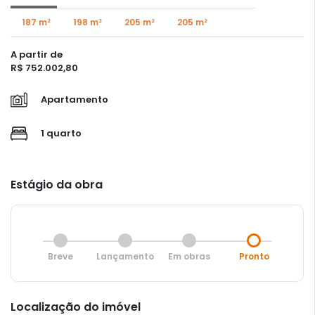
187 m²
198 m²
205 m²
205 m²
A partir de
R$ 752.002,80
Apartamento
1 quarto
Estágio da obra
Breve
Lançamento
Em obras
Pronto
Localização do imóvel