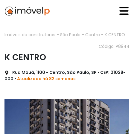
Imóveis de construtoras
-
São Paulo
-
Centro
-
K CENTRO
Código: P8944
K CENTRO
Rua Mauá, 1100 - Centro, São Paulo, SP • CEP: 01028-
000 •
Atualizado há 82 semanas