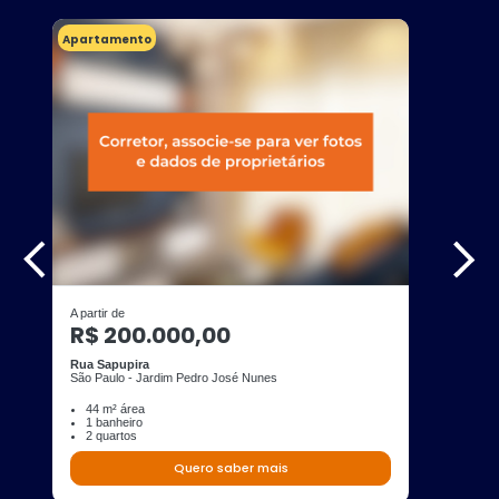
Apartamento
A partir de
R$ 200.000,00
Rua Sapupira
São Paulo - Jardim Pedro José Nunes
44 m² área
1 banheiro
2 quartos
Quero saber mais