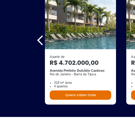
A partir de
A 
R$ 4.702.000,00
R
Avenida Prefeito Dulcídio Cardoso
Av
Rio de Janeiro - Barra da Tijuca
Ri
318 m² área
4 quartos
Quero saber mais