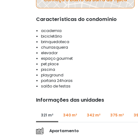
Características do condomínio
academia
bicicletário
brinquedoteca
churrasqueira
elevador
espaço gourmet
pet place
piscina
playground
portaria 24horas
salão de festas
Informações das unidades
321 m²
340 m²
342 m²
375 m²
3
Apartamento