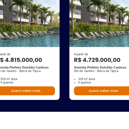
partir de
A partir de
$ 4.815.000,00
R$ 4.729.000,00
enida Prefeito Dulcídio Cardoso
Avenida Prefeito Dulcídio Cardoso
o de Janeiro - Barra da Tijuca
Rio de Janeiro - Barra da Tijuca
318 m² área
318 m² área
4 quartos
4 quartos
Quero saber mais
Quero saber mais