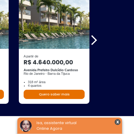
A partir de
A partir de
R$ 4.640.000,00
R$ 5.056.
Avenida Prefeito Dulcídio Cardoso
Avenida Prefeito 
Rio de Janeiro - Barra da Tijuca
Rio de Janeiro - Bar
318 m² área
318 m² área
4 quartos
4 quartos
Quero saber mais
Quero s
Isa, assistente virtual
Online Agora