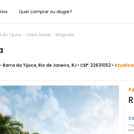
rios
Quer comprar ou alugar?
a da Tijuca
-
Claris Rosas - Magnólia
a
Barra da Tijuca, Rio de Janeiro, RJ • CEP: 22631052 •
Atualiza
A 
R
Co
* f
Imó