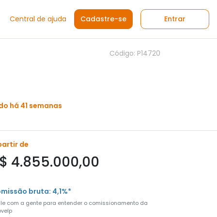
Central de ajuda
Cadastre-se
Entrar
Código: P14720
do há 41 semanas
partir de
$ 4.855.000,00
missão bruta: 4,1%*
ale com a gente para entender o comissionamento da
velp