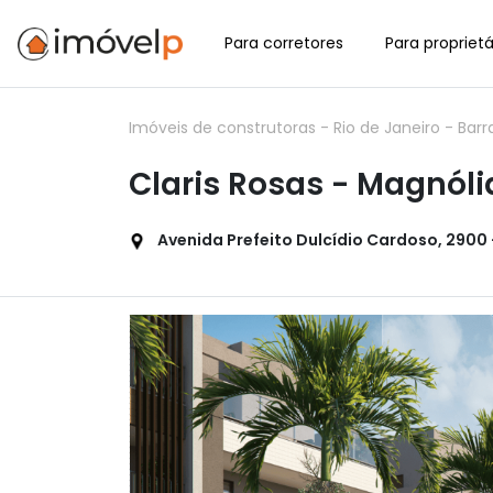
Para corretores
Para proprietá
Imóveis de construtoras
-
Rio de Janeiro
-
Barr
Claris Rosas - Magnóli
Avenida Prefeito Dulcídio Cardoso, 2900 - 