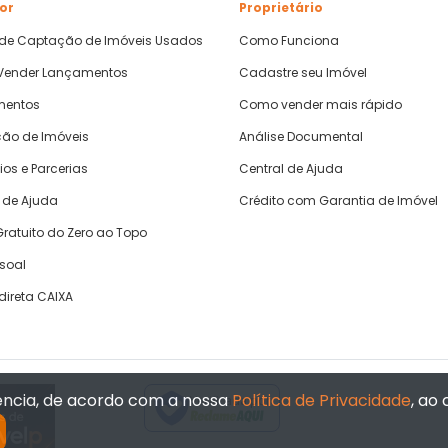
or
Proprietário
 de Captação de Imóveis Usados
Como Funciona
ender Lançamentos
Cadastre seu Imóvel
mentos
Como vender mais rápido
ão de Imóveis
Análise Documental
ios e Parcerias
Central de Ajuda
 de Ajuda
Crédito com Garantia de Imóvel
ratuito do Zero ao Topo
ssoal
direta CAIXA
iência, de acordo com a nossa
Política de Privacidade
, ao
Verificada por