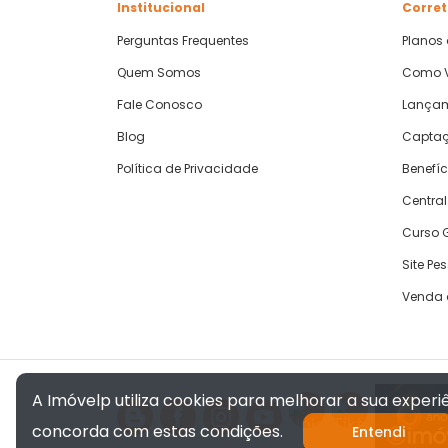
Institucional
Corret
Perguntas Frequentes
Planos
Quem Somos
Como V
Fale Conosco
Lança
Blog
Captaç
Política de Privacidade
Benefíc
Central
Curso G
Site Pe
Venda 
A Imóvelp utiliza cookies para melhorar a sua exper
concorda com estas condições.
Entendi