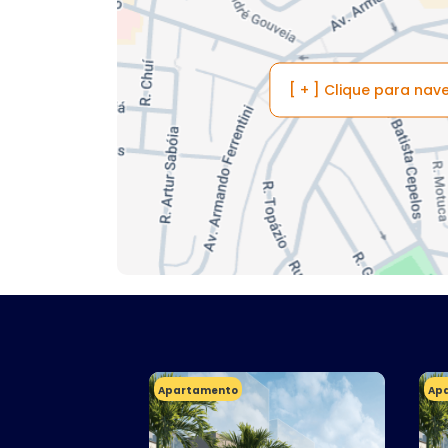
[ + ] Clique para na
Apartamento
Ap