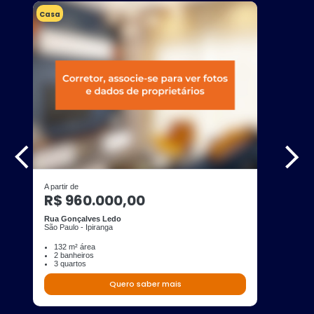
Casa
A partir de
R$ 960.000,00
Rua Gonçalves Ledo
São Paulo - Ipiranga
132 m² área
2 banheiros
3 quartos
Quero saber mais