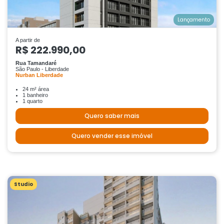
Lançamento
A partir de
R$ 222.990,00
Rua Tamandaré
São Paulo - Liberdade
Nurban Liberdade
24 m² área
1 banheiro
1 quarto
Quero saber mais
Quero vender esse imóvel
Studio