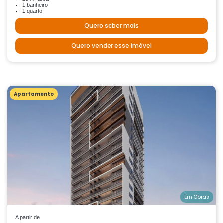
1 banheiro
1 quarto
Quero saber mais
Quero vender esse imóvel
Apartamento
Em Obras
A partir de