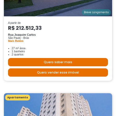
Breve Lançamento
A partir de
R$ 212.512,33
Rua Joaquim Carlos
São Paulo - Brás
Mais Belém
27 m² área
1 banheiro
2 quartos
Quero saber mais
Quero vender esse imóvel
Apartamento