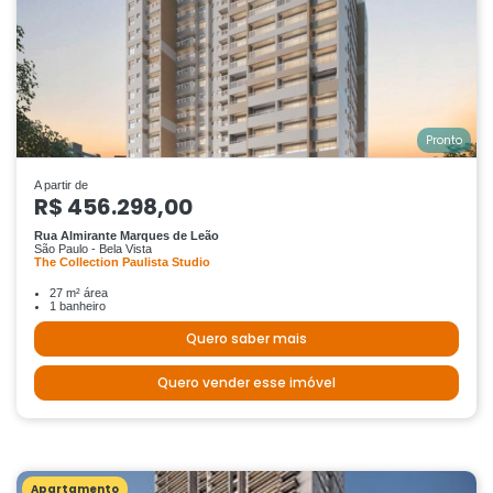
Pronto
A partir de
R$ 456.298,00
Rua Almirante Marques de Leão
São Paulo - Bela Vista
The Collection Paulista Studio
27 m² área
1 banheiro
Quero saber mais
Quero vender esse imóvel
Apartamento