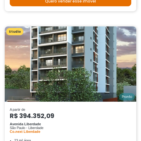
Quero vender esse imóvel
Studio
Pronto
A partir de
R$ 394.352,09
Avenida Liberdade
São Paulo - Liberdade
Co.next Liberdade
23 m² área