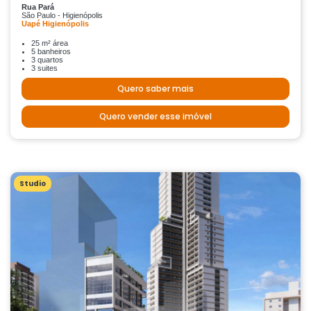
Rua Pará
São Paulo - Higienópolis
Uapé Higienópolis
25 m² área
5 banheiros
3 quartos
3 suites
Quero saber mais
Quero vender esse imóvel
Studio