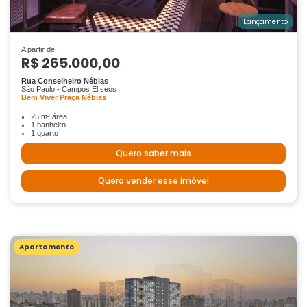
Lançamento
A partir de
R$ 265.000,00
Rua Conselheiro Nébias
São Paulo - Campos Elíseos
Bem Viver Praça Nébias
25 m² área
1 banheiro
1 quarto
Quero saber mais
Quero vender esse imóvel
Apartamento