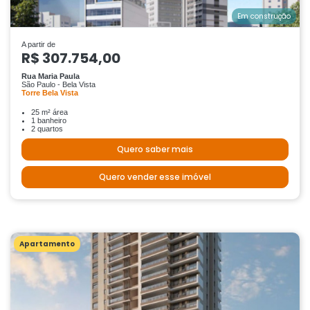
Em construção
A partir de
R$ 307.754,00
Rua Maria Paula
São Paulo - Bela Vista
Torre Bela Vista
25 m² área
1 banheiro
2 quartos
Quero saber mais
Quero vender esse imóvel
Apartamento