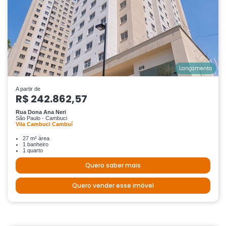
Lançamento
A partir de
R$ 242.862,57
Rua Dona Ana Neri
São Paulo - Cambuci
Vila Cambuci Cambuí
27 m² área
1 banheiro
1 quarto
Quero saber mais
Quero vender esse imóvel