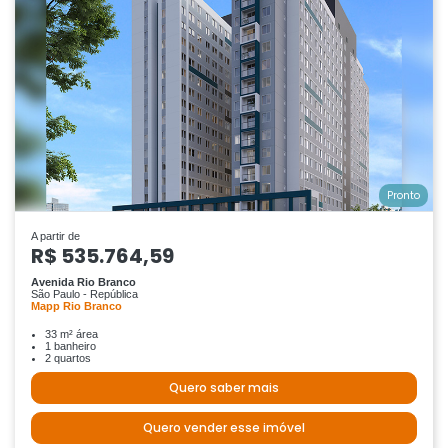
Pronto
A partir de
R$ 535.764,59
Avenida Rio Branco
São Paulo - República
Mapp Rio Branco
33 m² área
1 banheiro
2 quartos
Quero saber mais
Quero vender esse imóvel