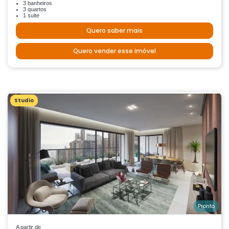
3 banheiros
3 quartos
1 suite
Quero saber mais
Quero vender esse imóvel
Studio
Pronto
A partir de