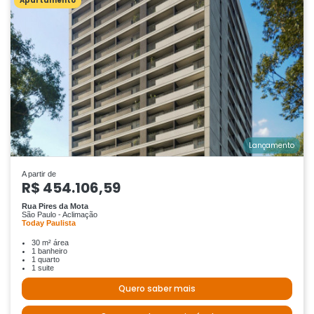
Apartamento
Lançamento
A partir de
R$ 454.106,59
Rua Pires da Mota
São Paulo - Aclimação
Today Paulista
30 m² área
1 banheiro
1 quarto
1 suite
Quero saber mais