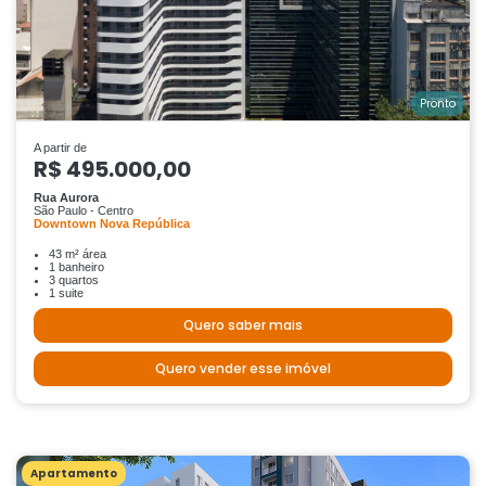
Pronto
A partir de
R$ 495.000,00
Rua Aurora
São Paulo - Centro
Downtown Nova República
43 m² área
1 banheiro
3 quartos
1 suite
Quero saber mais
Quero vender esse imóvel
Apartamento