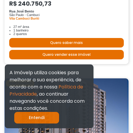
R$ 240.750,73
Rua José Bento
São Paulo - Cambuci
Vila Cambuci Buriti
27 m² área
1 banheiro
2 quartos
Quero saber mais
Quero vender esse imóvel
A Imóvelp utiliza cookies para
melhorar a sua experiência, de
Apartamento
acordo com a nossa
Política de
Privacidade
, ao continuar
navegando você concorda com
estas condições.
Entendi