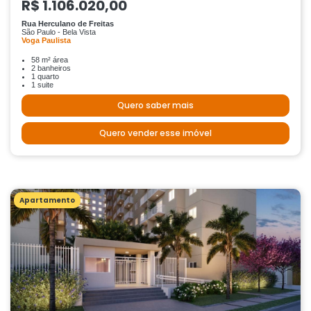
R$ 1.106.020,00
Rua Herculano de Freitas
São Paulo - Bela Vista
Voga Paulista
58 m² área
2 banheiros
1 quarto
1 suite
Quero saber mais
Quero vender esse imóvel
Apartamento