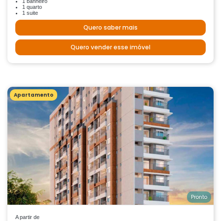
1 banheiro
1 quarto
1 suite
Quero saber mais
Quero vender esse imóvel
Apartamento
Pronto
A partir de