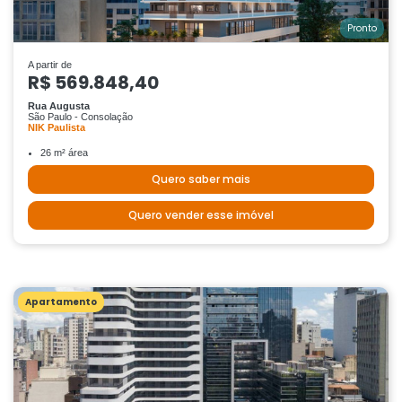
Pronto
A partir de
R$ 569.848,40
Rua Augusta
São Paulo - Consolação
NIK Paulista
26 m² área
Quero saber mais
Quero vender esse imóvel
Apartamento