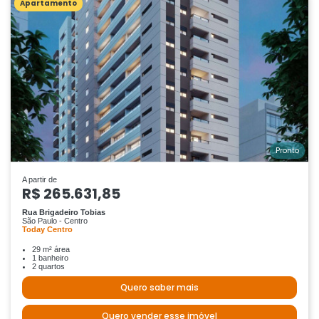
Apartamento
Pronto
A partir de
R$ 265.631,85
Rua Brigadeiro Tobias
São Paulo - Centro
Today Centro
29 m² área
1 banheiro
2 quartos
Quero saber mais
Quero vender esse imóvel