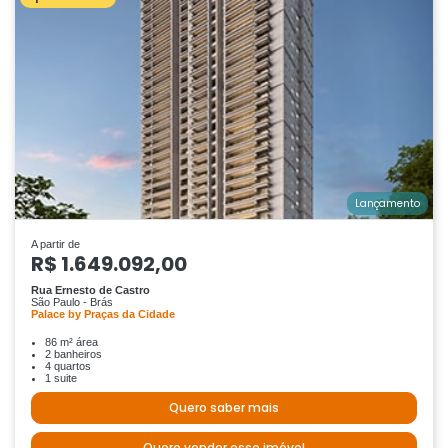
Lançamento
A partir de
R$ 1.649.092,00
Rua Ernesto de Castro
São Paulo - Brás
Palace by Praças da Cidade
86 m² área
2 banheiros
4 quartos
1 suite
Quero saber mais
Quero vender esse imóvel