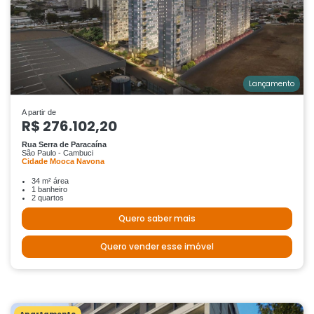
Lançamento
A partir de
R$ 276.102,20
Rua Serra de Paracaína
São Paulo - Cambuci
Cidade Mooca Navona
34 m² área
1 banheiro
2 quartos
Quero saber mais
Quero vender esse imóvel