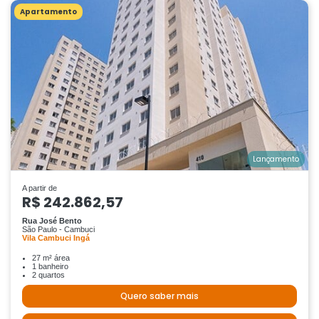
Apartamento
Lançamento
A partir de
R$ 242.862,57
Rua José Bento
São Paulo - Cambuci
Vila Cambuci Ingá
27 m² área
1 banheiro
2 quartos
Quero saber mais