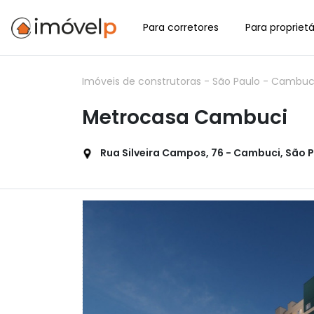
Para corretores
Para proprietá
Imóveis de construtoras
-
São Paulo
-
Cambuc
Metrocasa Cambuci
Rua Silveira Campos, 76 - Cambuci, São Pa