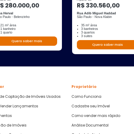
$ 280.000,00
R$ 330.560,00
a Herval
Rua Adib Miguel Haddad
o Paulo - Belenzinho
São Paulo - Nova Klabin
21 m² área
35 m² área
1 banheiro
3 banheiros
1 quarto
3 quartos
3 suites
Quero saber mais
Quero saber mais
or
Proprietário
 de Captação de Imóveis Usados
Como Funciona
ender Lançamentos
Cadastre seu Imóvel
mentos
Como vender mais rápido
ão de Imóveis
Análise Documental