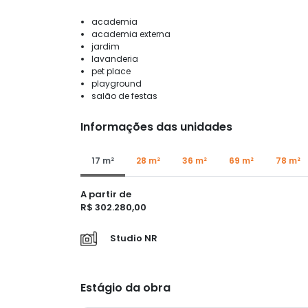
academia
academia externa
jardim
lavanderia
pet place
playground
salão de festas
Informações das unidades
17 m²
28 m²
36 m²
69 m²
78 m²
A partir de
R$ 302.280,00
Studio NR
Estágio da obra