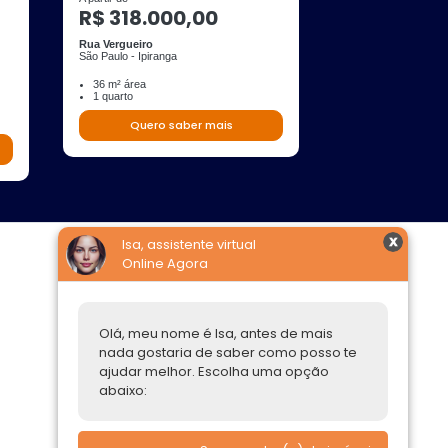
R$ 318.000,00
R$ 269.00
Rua Vergueiro
Avenida Duque de
São Paulo - Ipiranga
São Paulo - Santa Ef
36 m² área
47 m² área
1 quarto
1 banheiro
1 quarto
Quero saber mais
Quero s
Isa, assistente virtual
Online Agora
Construtoras
Parcerias Imobiliárias
Olá, meu nome é Isa, antes de mais
nada gostaria de saber como posso te
Comprar ou alugar
ajudar melhor. Escolha uma opção
abaixo:
Quero Comprar
Quero Alugar