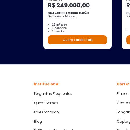
R$ 249.000,00
R
Rua Coronel Albino Bairão
Ru
São Paulo - Mooca
Sã
27 m² área
1 banheiro
1 quarto
Quero saber mais
Institucional
Corret
Perguntas Frequentes
Planos
Quem Somos
Como V
Fale Conosco
Lança
Blog
Captaç