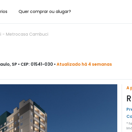
rios
Quer comprar ou alugar?
i
-
Metrocasa Cambuci
ulo, SP • CEP: 01541-030 •
Atualizado há 4 semanas
A 
R
Pr
Co
* f
Imó