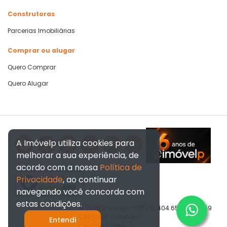
Construtoras
Parcerias Imobiliárias
Comprar ou alugar
Quero Comprar
Quero Alugar
A Imóvelp utiliza cookies para
melhorar a sua experiência, de
acordo com a nossa
Política de
Privacidade
, ao continuar
Verificada por
navegando você concorda com
estas condições.
© 2026 Imóvelp • CNPJ 12.404.656/0001-59
CRECI/SP: 039454-J
Entendi
CRECI/RJ: 12161-J