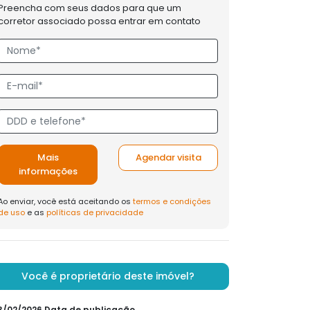
Preencha com seus dados para que um
corretor associado possa entrar em contato
Mais
Agendar visita
informações
Ao enviar, você está aceitando os
termos e condições
de uso
e as
políticas de privacidade
Você é proprietário deste imóvel?
23/02/2026 Data de publicação