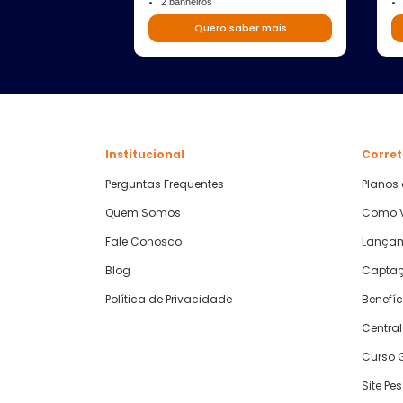
2 banheiros
Quero saber mais
Institucional
Corret
Perguntas Frequentes
Planos
Quem Somos
Como V
Fale Conosco
Lança
Blog
Captaç
Política de Privacidade
Benefíc
Central
Curso G
Site Pe