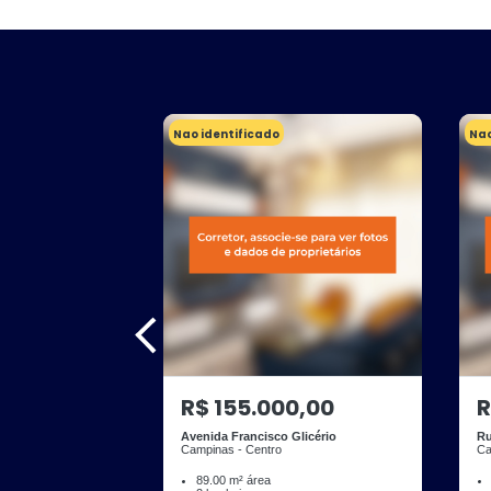
Nao identificado
Nao
R$ 155.000,00
R
Avenida Francisco Glicério
Ru
Campinas - Centro
Ca
89.00 m² área