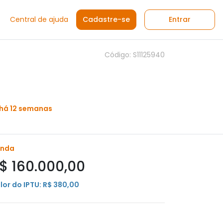
Central de ajuda
Cadastre-se
Entrar
Código: S11125940
 há 12 semanas
enda
$ 160.000,00
lor do IPTU: R$ 380,00