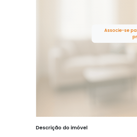
Associe-se pa
pr
Descrição do imóvel