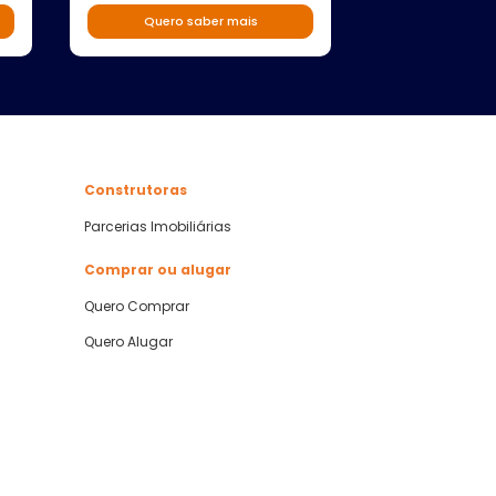
Quero s
Quero saber mais
Construtoras
Parcerias Imobiliárias
Comprar ou alugar
Quero Comprar
Quero Alugar