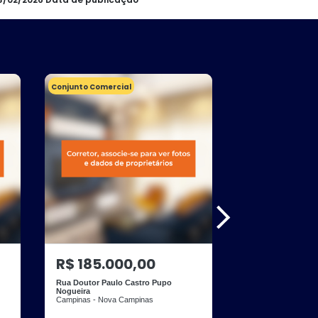
Conjunto Comercial
Terreno
R$ 185.000,00
R$ 160.00
Rua Doutor Paulo Castro Pupo
Avenida Anchieta -
Nogueira
Campinas - Centro
Campinas - Nova Campinas