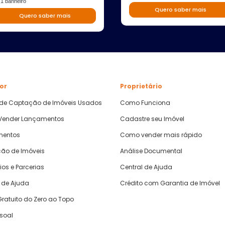
1 banheiro
Quero saber mais
Quero saber mais
or
Proprietário
 de Captação de Imóveis Usados
Como Funciona
ender Lançamentos
Cadastre seu Imóvel
mentos
Como vender mais rápido
ão de Imóveis
Análise Documental
ios e Parcerias
Central de Ajuda
 de Ajuda
Crédito com Garantia de Imóvel
ratuito do Zero ao Topo
ssoal