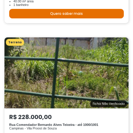
40.00 m² área
1 banheiro
Quero saber mais
Terreno
Ficha Não Verificada
R$ 228.000,00
Rua Comendador Bernardo Alves Teixeira - até 1000/1001
Campinas - Vila Proost de Souza