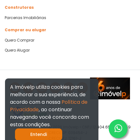
Construtoras
Parcerias Imobiliárias
Comprar ou alugar
Quero Comprar
Quero Alugar
A Imóvelp utiliza cookies para
melhorar a sua experiência, de
acordo com a nossa
Política de
Privacidade
, ao continuar
Verificada por
navegando você concorda com
estas condições.
© 2026 Imóvelp • CNPJ 12.404.656/0001-59
CRECI/SP: 039454-J
Entendi
CRECI/RJ: 12161-J