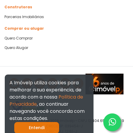
Construtoras
Parcerias Imobiliárias
Comprar ou alugar
Quero Comprar
Quero Alugar
A Imóvelp utiliza cookies para
melhorar a sua experiência, de
acordo com a nossa
Política de
Privacidade
, ao continuar
Verificada por
navegando você concorda com
estas condições.
© 2026 Imóvelp • CNPJ 12.404.656/0001-59
CRECI/SP: 039454-J
Entendi
CRECI/RJ: 12161-J