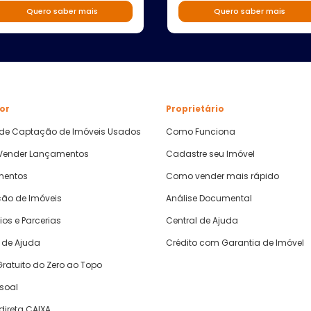
Quero saber mais
Quero saber mais
or
Proprietário
 de Captação de Imóveis Usados
Como Funciona
ender Lançamentos
Cadastre seu Imóvel
mentos
Como vender mais rápido
ão de Imóveis
Análise Documental
ios e Parcerias
Central de Ajuda
 de Ajuda
Crédito com Garantia de Imóvel
ratuito do Zero ao Topo
ssoal
direta CAIXA