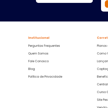
Institucional
Corret
Perguntas Frequentes
Planos
Quem Somos
Como V
Fale Conosco
Lança
Blog
Captaç
Política de Privacidade
Benefíc
Central
Curso G
Site Pe
Venda 