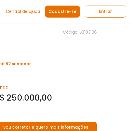
Central de ajuda
Cadastre-se
Entrar
Código: S3183106
 há 52 semanas
enda
$ 250.000,00
Sou corretor e quero mais informações