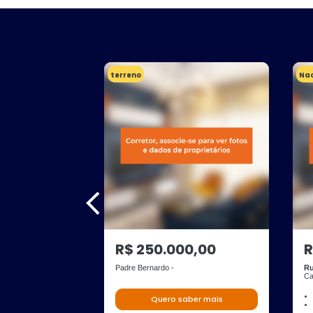
terreno
Nao
R$ 250.000,00
R
Padre Bernardo -
Ru
Ca
Quero saber mais