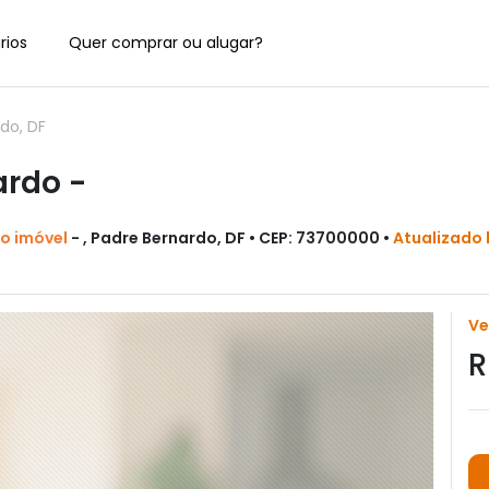
rios
Quer comprar ou alugar?
do, DF
ardo -
do imóvel
- , Padre Bernardo, DF • CEP: 73700000 •
Atualizado
V
R