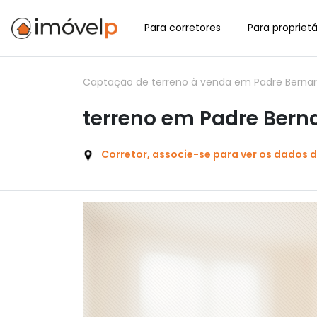
Para corretores
Para proprietá
Captação de terreno à venda em Padre Bernar
terreno em Padre Bern
Corretor, associe-se para ver os dados 