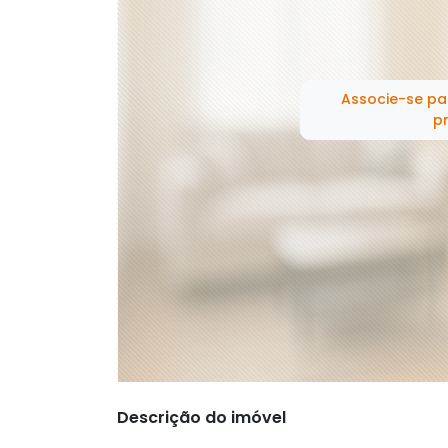
Associe-se pa
pr
Descrição do imóvel