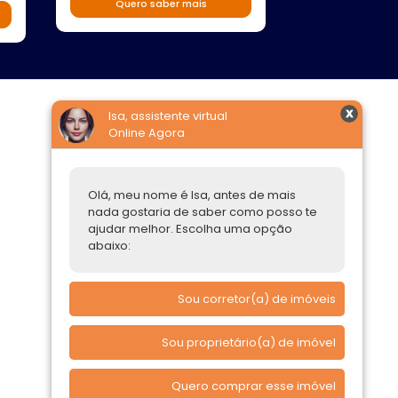
Quero saber mais
Quero s
Isa, assistente virtual
Online Agora
Construtoras
Parcerias Imobiliárias
Olá, meu nome é Isa, antes de mais
Comprar ou alugar
nada gostaria de saber como posso te
ajudar melhor. Escolha uma opção
Quero Comprar
abaixo:
Quero Alugar
Sou corretor(a) de imóveis
Sou proprietário(a) de imóvel
Quero comprar esse imóvel