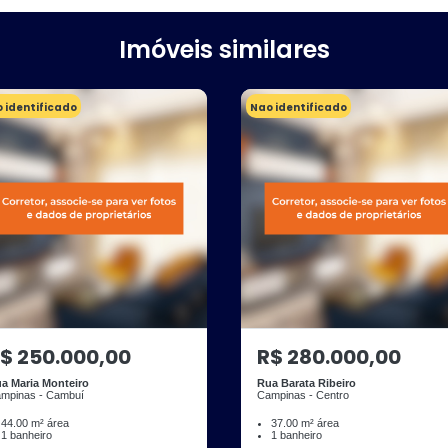
Imóveis similares
 identificado
Nao identificado
$ 250.000,00
R$ 280.000,00
a Maria Monteiro
Rua Barata Ribeiro
mpinas - Cambuí
Campinas - Centro
44.00 m² área
37.00 m² área
1 banheiro
1 banheiro