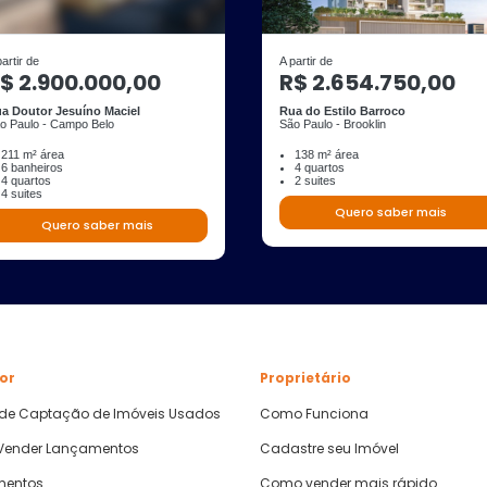
partir de
A partir de
$ 2.900.000,00
R$ 2.654.750,00
a Doutor Jesuíno Maciel
Rua do Estilo Barroco
o Paulo - Campo Belo
São Paulo - Brooklin
211 m² área
138 m² área
6 banheiros
4 quartos
4 quartos
2 suites
4 suites
Quero saber mais
Quero saber mais
or
Proprietário
 de Captação de Imóveis Usados
Como Funciona
ender Lançamentos
Cadastre seu Imóvel
mentos
Como vender mais rápido