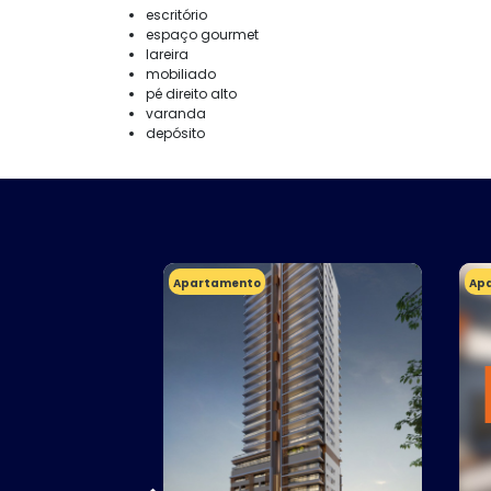
escritório
espaço gourmet
lareira
mobiliado
pé direito alto
varanda
depósito
Apartamento
Ap