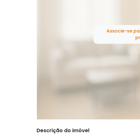
Associe-se pa
pr
Descrição do imóvel