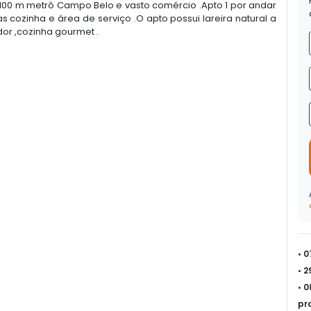
 100 m metrô Campo Belo e vasto comércio .Apto 1 por andar
 cozinha e área de serviço .O apto possui lareira natural a
edor ,cozinha gourmet .
• 
• 
• 
pr