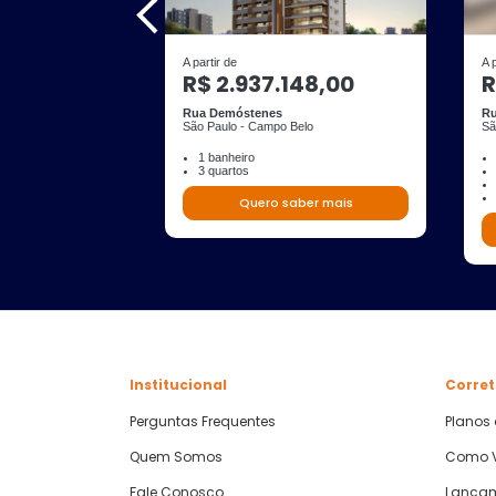
A partir de
A 
R$ 2.937.148,00
R
Rua Demóstenes
Ru
São Paulo - Campo Belo
Sã
1 banheiro
3 quartos
Quero saber mais
Institucional
Corret
Perguntas Frequentes
Planos
Quem Somos
Como V
Fale Conosco
Lança