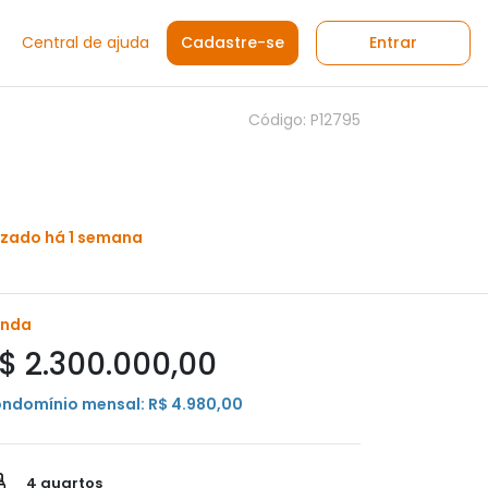
Central de ajuda
Cadastre-se
Entrar
Código: P12795
izado há 1 semana
enda
$ 2.300.000,00
ndomínio mensal: R$ 4.980,00
4 quartos