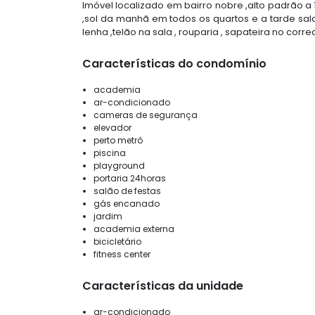
Imóvel localizado em bairro nobre ,alto padrão a
,sol da manhã em todos os quartos e a tarde salas
lenha ,telão na sala , rouparia , sapateira no corr
Características do condomínio
academia
ar-condicionado
cameras de segurança
elevador
perto metrô
piscina
playground
portaria 24horas
salão de festas
gás encanado
jardim
academia externa
bicicletário
fitness center
Características da unidade
ar-condicionado