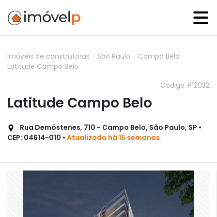
Imóveis de construtoras
-
São Paulo
-
Campo Belo
-
Latitude Campo Belo
Código: P12032
Latitude Campo Belo
Rua Demóstenes, 710 - Campo Belo, São Paulo, SP •
CEP: 04614-010 •
Atualizado há 15 semanas