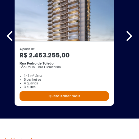
A partir de
R$ 2.463.255,00
Rua Pedro de Toledo
São Paulo - Vila Clementino
141 m² área
5 banheiros
4 quartos
3 suites
Quero saber mais