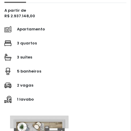
A partir de
R$ 2.937.148,00
Apartamento
3 quartos
3 suítes
5 banheiros
2 vagas
1 lavabo