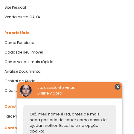
Site Pessoal
Venda direta CAIXA
Proprietário
Como Funciona
Cadastre seu Imóvel
Como vender mais rápido
Análise Documental
Central de Ajuda
Isa, assistente virtual
Crédito com Garantia de Imóvel
Online Agora
Construtoras
Olá, meu nome é Isa, antes de mais
Parcerias Imobiliárias
nada gostaria de saber como posso te
ajudar melhor. Escolha uma opção
Comprar ou alugar
abaixo: