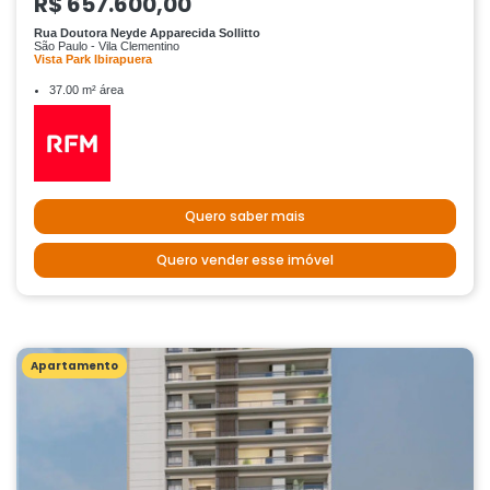
R$ 657.600,00
Rua Doutora Neyde Apparecida Sollitto
São Paulo - Vila Clementino
Vista Park Ibirapuera
37.00 m² área
Quero saber mais
Quero vender esse imóvel
Apartamento