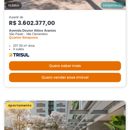
14 Fotos
Lançamento
A partir de
R$ 3.602.377,00
Avenida Doutor Altino Arantes
São Paulo - Vila Clementino
Quarten Ibirapuera
207.00 m² área
4 suites
Quero saber mais
Quero vender esse imóvel
Apartamento