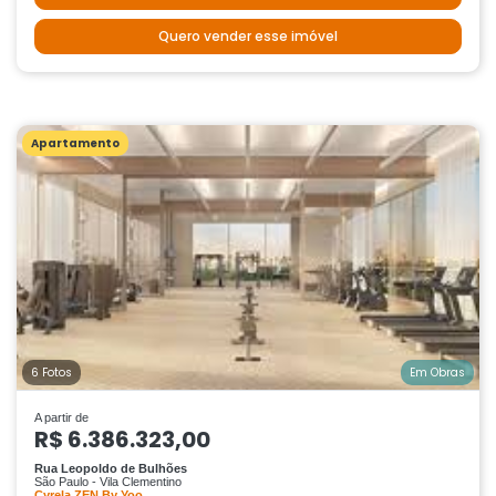
Quero vender esse imóvel
Apartamento
6 Fotos
Em Obras
A partir de
R$ 6.386.323,00
Rua Leopoldo de Bulhões
São Paulo - Vila Clementino
Cyrela ZEN By Yoo