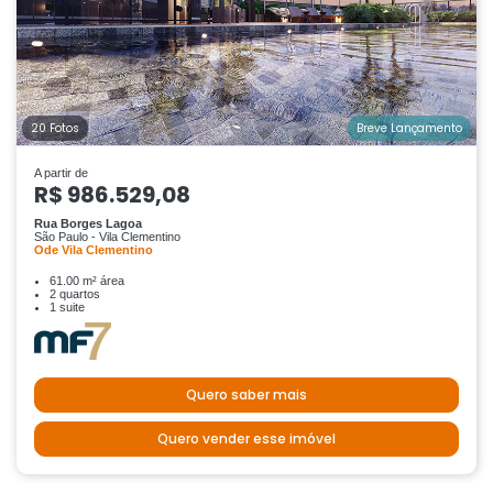
20 Fotos
Breve Lançamento
A partir de
R$ 986.529,08
Rua Borges Lagoa
São Paulo - Vila Clementino
Ode Vila Clementino
61.00 m² área
2 quartos
1 suite
Quero saber mais
Quero vender esse imóvel