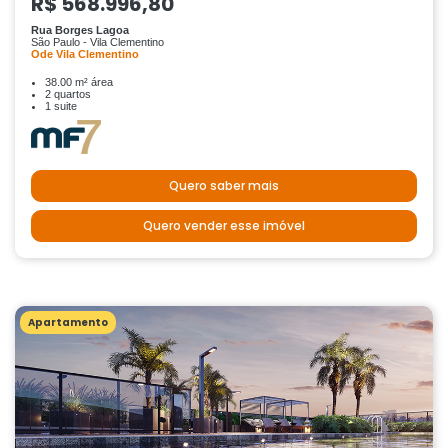
R$ 568.996,80
Rua Borges Lagoa
São Paulo - Vila Clementino
Ode Vila Clementino
38.00 m² área
2 quartos
1 suite
Quero saber mais
Quero vender esse imóvel
Apartamento