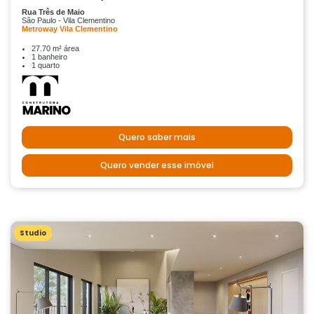
Rua Três de Maio
São Paulo - Vila Clementino
Metroway Vila Clementino
27.70 m² área
1 banheiro
1 quarto
Quero saber mais
Quero vender esse imóvel
Studio