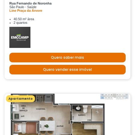
Rua Fernando de Noronha
São Paulo - Saúde
Line Praça da Árvore
40.50 m² área
2 quartos
Quero saber mais
Quero vender esse imóvel
Apartamento