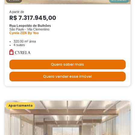
A partir de
R$ 7.317.945,00
Rua Leopoldo de Bulhões
São Paulo - Vila Clementino
Cyrela ZEN By Yoo
320.00 m² área
4 suites
Quero saber mais
Quero vender esse imóvel
Apartamento