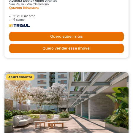
Avenida Doutor Altino Arantes
São Paulo - Vila Clementino
Quarten Ibirapuera
312.00 m² área
4 suites
Quero saber mais
Quero vender esse imóvel
Apartamento