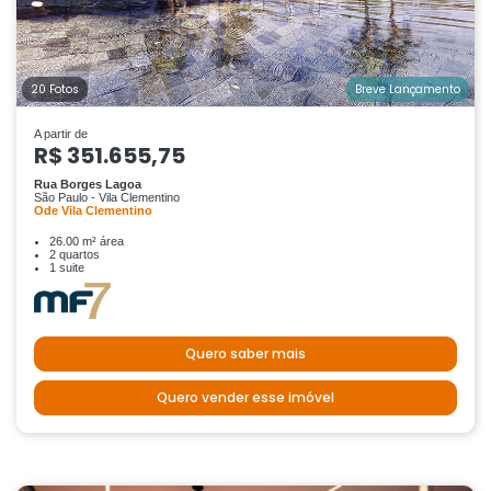
20 Fotos
Breve Lançamento
A partir de
R$ 351.655,75
Rua Borges Lagoa
São Paulo - Vila Clementino
Ode Vila Clementino
26.00 m² área
2 quartos
1 suite
Quero saber mais
Quero vender esse imóvel