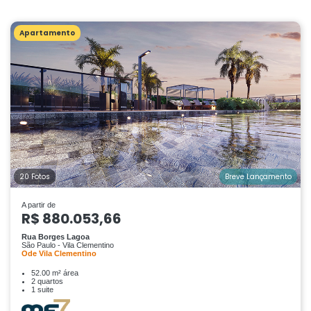
Apartamento
20 Fotos
Breve Lançamento
A partir de
R$ 880.053,66
Rua Borges Lagoa
São Paulo - Vila Clementino
Ode Vila Clementino
52.00 m² área
2 quartos
1 suite