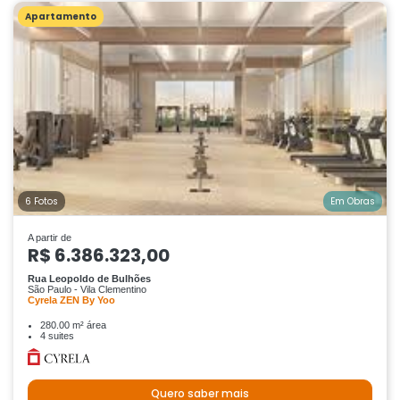
Apartamento
6 Fotos
Em Obras
A partir de
R$ 6.386.323,00
Rua Leopoldo de Bulhões
São Paulo - Vila Clementino
Cyrela ZEN By Yoo
280.00 m² área
4 suites
Quero saber mais