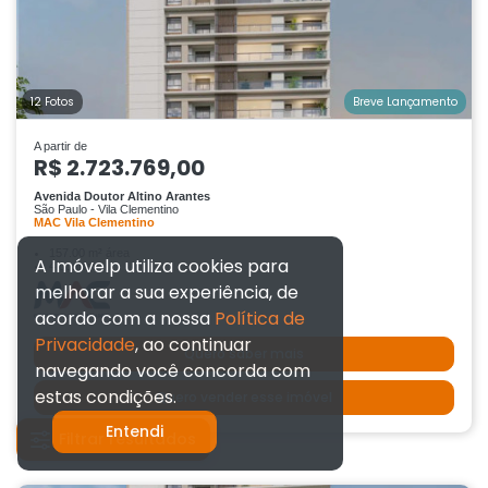
12 Fotos
Breve Lançamento
A partir de
R$ 2.723.769,00
Avenida Doutor Altino Arantes
São Paulo - Vila Clementino
MAC Vila Clementino
157.00 m² área
A Imóvelp utiliza cookies para
4 quartos
melhorar a sua experiência, de
acordo com a nossa
Política de
Privacidade
, ao continuar
Quero saber mais
navegando você concorda com
estas condições.
Quero vender esse imóvel
Entendi
Filtrar resultados