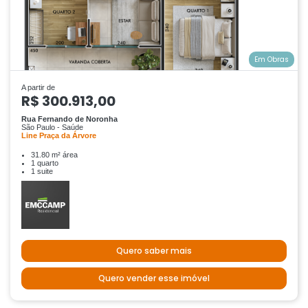
Em Obras
A partir de
R$ 300.913,00
Rua Fernando de Noronha
São Paulo - Saúde
Line Praça da Árvore
31.80 m² área
1 quarto
1 suite
Quero saber mais
Quero vender esse imóvel