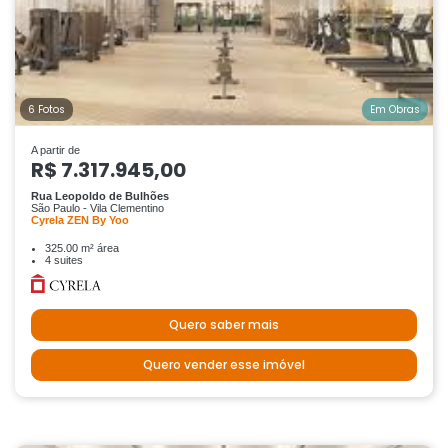
6 Fotos
Em Obras
A partir de
R$ 7.317.945,00
Rua Leopoldo de Bulhões
São Paulo - Vila Clementino
Cyrela ZEN By Yoo
325.00 m² área
4 suites
Quero saber mais
Quero vender esse imóvel