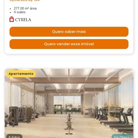
277.00 m² área
4 suites
Quero saber mais
Quero vender esse imóvel
Apartamento
6 Fotos
Em Obras