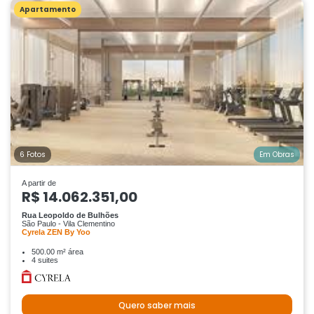
Apartamento
6 Fotos
Em Obras
A partir de
R$ 14.062.351,00
Rua Leopoldo de Bulhões
São Paulo - Vila Clementino
Cyrela ZEN By Yoo
500.00 m² área
4 suites
Quero saber mais