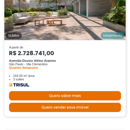
14 Fotos
Lançamento
A partir de
R$ 2.728.741,00
Avenida Doutor Altino Arantes
São Paulo - Vila Clementino
Quarten Ibirapuera
164.00 m² área
3 suites
Quero saber mais
Quero vender esse imóvel