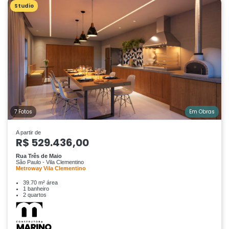
Studio
7 Fotos
Em Obras
A partir de
R$ 529.436,00
Rua Três de Maio
São Paulo - Vila Clementino
Metroway Vila Clementino
39.70 m² área
1 banheiro
2 quartos