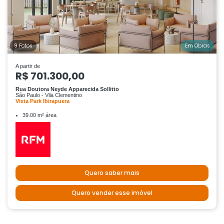
9 Fotos
Em Obras
A partir de
R$ 701.300,00
Rua Doutora Neyde Apparecida Sollitto
São Paulo - Vila Clementino
Vista Park Ibirapuera
39.00 m² área
Quero saber mais
Quero vender esse imóvel