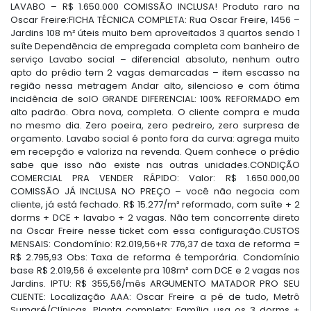
LAVABO – R$ 1.650.000 COMISSÃO INCLUSA! Produto raro na
Oscar Freire:FICHA TÉCNICA COMPLETA: Rua Oscar Freire, 1456 –
Jardins 108 m² úteis muito bem aproveitados 3 quartos sendo 1
suíte Dependência de empregada completa com banheiro de
serviço Lavabo social – diferencial absoluto, nenhum outro
apto do prédio tem 2 vagas demarcadas – item escasso na
região nessa metragem Andar alto, silencioso e com ótima
incidência de solO GRANDE DIFERENCIAL: 100% REFORMADO em
alto padrão. Obra nova, completa. O cliente compra e muda
no mesmo dia. Zero poeira, zero pedreiro, zero surpresa de
orçamento. Lavabo social é ponto fora da curva: agrega muito
em recepção e valoriza na revenda. Quem conhece o prédio
sabe que isso não existe nas outras unidades.CONDIÇÃO
COMERCIAL PRA VENDER RÁPIDO: Valor: R$ 1.650.000,00
COMISSÃO JÁ INCLUSA NO PREÇO – você não negocia com
cliente, já está fechado. R$ 15.277/m² reformado, com suíte + 2
dorms + DCE + lavabo + 2 vagas. Não tem concorrente direto
na Oscar Freire nesse ticket com essa configuração.CUSTOS
MENSAIS: Condomínio: R2.019,56+R 776,37 de taxa de reforma =
R$ 2.795,93 Obs: Taxa de reforma é temporária. Condomínio
base R$ 2.019,56 é excelente pra 108m² com DCE e 2 vagas nos
Jardins. IPTU: R$ 355,56/mês ARGUMENTO MATADOR PRO SEU
CLIENTE: Localização AAA: Oscar Freire a pé de tudo, Metrô
Sumaré/Clínicas. Planta completa: Família usa os 3 dorms +