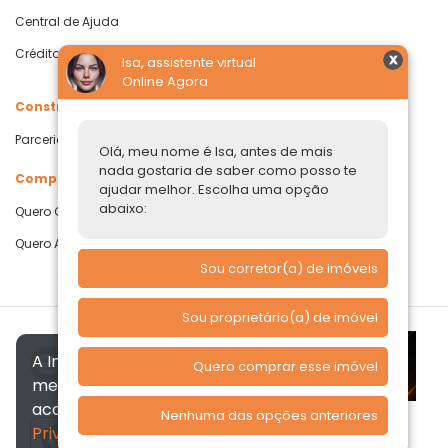
Central de Ajuda
Crédito com Garantia de Imóvel
Isa, assistente virtual
Online Agora
Construtoras
Parcerias Imobiliárias
Olá, meu nome é Isa, antes de mais
nada gostaria de saber como posso te
Comprar ou alugar
ajudar melhor. Escolha uma opção
abaixo:
Quero Comprar
Quero Alugar
Sou corretor(a) de imóveis
Sou proprietário(a) de imóvel
A Imóvelp utiliza cookies para
Quero comprar esse imóvel
melhorar a sua experiência, de
acordo com a nossa
Política de
Nenhuma das opções anteriores
Privacidade
, ao continuar
Verificada por