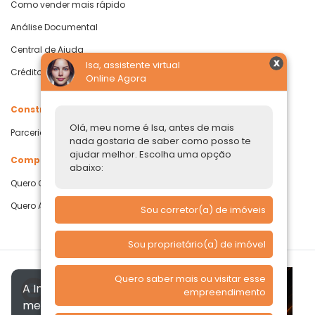
Como vender mais rápido
Análise Documental
Central de Ajuda
Isa, assistente virtual
Crédito com Garantia de Imóvel
Online Agora
Construtoras
Olá, meu nome é Isa, antes de mais
Parcerias Imobiliárias
nada gostaria de saber como posso te
ajudar melhor. Escolha uma opção
Comprar ou alugar
abaixo:
Quero Comprar
Quero Alugar
Sou corretor(a) de imóveis
Sou proprietário(a) de imóvel
Quero saber mais ou visitar esse
A Imóvelp utiliza cookies para
empreendimento
melhorar a sua experiência, de