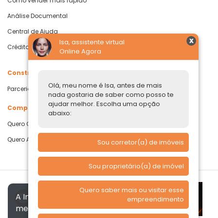
Como vender mais rápido
Análise Documental
Central de Ajuda
Isa, assistente virtual
Crédito com Garantia de Imóvel
Online Agora
Construtoras
Olá, meu nome é Isa, antes de mais
Parcerias Imobiliárias
nada gostaria de saber como posso te
ajudar melhor. Escolha uma opção
Comprar ou alugar
abaixo:
Quero Comprar
Quero Alugar
Sou corretor(a) de imóveis
Sou proprietário(a) de imóvel
Quero saber mais ou visitar esse
A Imóvelp utiliza cookies para
empreendimento
melhorar a sua experiência, de