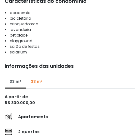
Características do condomínio
academia
bicicletário
brinquedoteca
lavanderia
pet place
playground
salão de festas
solarium
Informações das unidades
33 m²
33 m²
A partir de
R$ 330.000,00
Apartamento
2 quartos