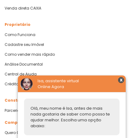
Venda direta CAIXA
Proprietário
Como Funciona
Cadastre seu Imóvel
Como vender mais rápido
Análise Documental
Central de Ajuda
Isa, assistente virtual
Crédito com Garantia de Imóvel
Online Agora
Construtoras
Olá, meu nome é Isa, antes de mais
Parcerias Imobiliárias
nada gostaria de saber como posso te
ajudar melhor. Escolha uma opção
Comprar ou alugar
abaixo:
Quero Comprar