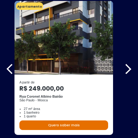
Apartamento
A partir de
R$ 249.000,00
Rua Coronel Albino Bairão
São Paulo - Mooca
27 m² área
1 banheiro
1 quarto
Quero saber mais