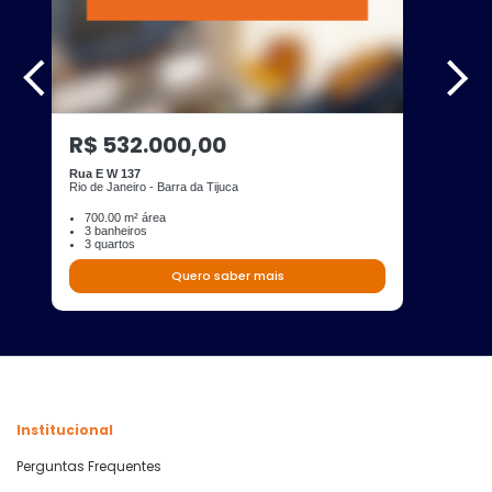
R$ 532.000,00
Rua E W 137
Rio de Janeiro - Barra da Tijuca
700.00 m² área
3 banheiros
3 quartos
Quero saber mais
Institucional
Perguntas Frequentes