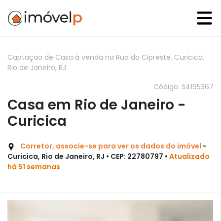
Captação de Casa à venda na Rua do Cipreste, Curicica,
Rio de Janeiro, RJ
Código: S4195367
Casa em Rio de Janeiro -
Curicica
Corretor, associe-se para ver os dados do imóvel
-
Curicica, Rio de Janeiro, RJ • CEP: 22780797 •
Atualizado
há 51 semanas