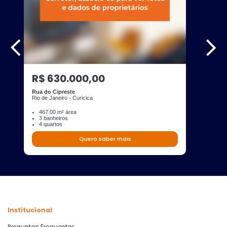
R$ 630.000,00
Rua do Cipreste
Rio de Janeiro - Curicica
467.00 m² área
3 banheiros
4 quartos
Quero saber mais
Institucional
Perguntas Frequentes