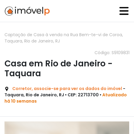
Captação de Casa à venda na Rua Bem-te-vi de Coroa,
Taquara, Rio de Janeiro, RJ
Código: S9109831
Casa em Rio de Janeiro -
Taquara
Corretor, associe-se para ver os dados do imóvel
-
Taquara, Rio de Janeiro, RJ • CEP: 22713700 •
Atualizado
há 10 semanas