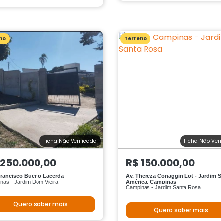
no
Terreno
Ficha Não Verificada
Ficha Não Ver
 250.000,00
R$ 150.000,00
rancisco Bueno Lacerda
Av. Thereza Conaggin Lot - Jardim S
nas - Jardim Dom Vieira
América, Campinas
Campinas - Jardim Santa Rosa
Quero saber mais
Quero saber mais