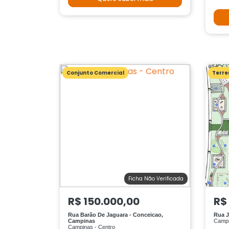
Conjunto Comercial
Terre
Ficha Não Verificada
R$ 150.000,00
R$
Rua Barão De Jaguara - Conceicao,
Rua J
Campinas
Campi
Campinas - Centro