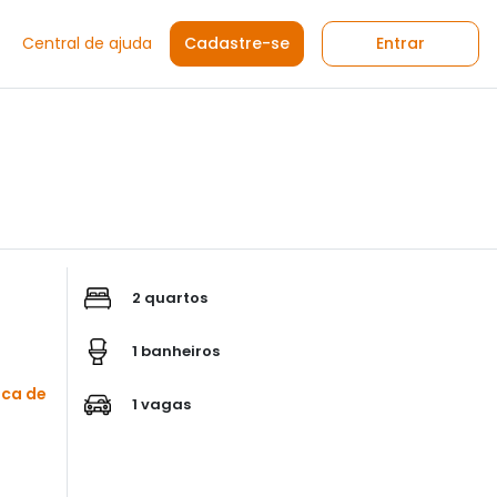
Central de ajuda
Cadastre-se
Entrar
2 quartos
1 banheiros
sca de
1 vagas