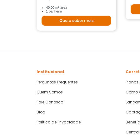
40.00 m² área
1 banheiro
Quero saber mais
Institucional
Corret
Perguntas Frequentes
Planos
Quem Somos
Como V
Fale Conosco
Lança
Blog
Captaç
Política de Privacidade
Benefíc
Central