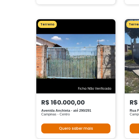
Terreno
Terre
Ficha Não Verificada
R$ 160.000,00
R$
Avenida Anchieta - até 290/291
Rua F
Campinas - Centro
Campi
Quero saber mais