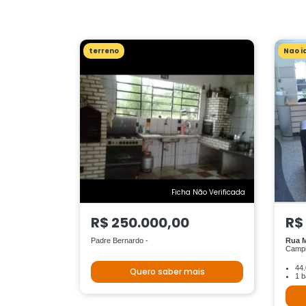
terreno
Nao i
Ficha Não Verificada
R$ 250.000,00
R$
Padre Bernardo -
Rua M
Campi
44.
Quero saber mais
1 b