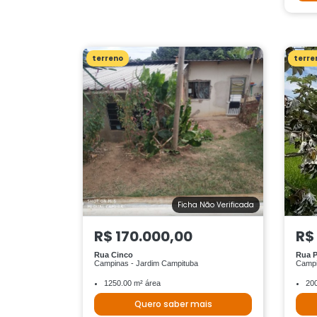
terreno
terre
Ficha Não Verificada
R$ 170.000,00
R$
Rua Cinco
Rua P
Campinas - Jardim Campituba
Campi
1250.00 m² área
200
Quero saber mais