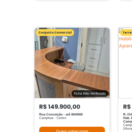
Conjunto Comercial
Terre
Ficha Não Verificada
R$ 149.900,00
R$
Rua Conceição - até 664/665
R. Or
Campinas - Centro
Hab. 
Campi
Campi
(Nova
Quero saber mais