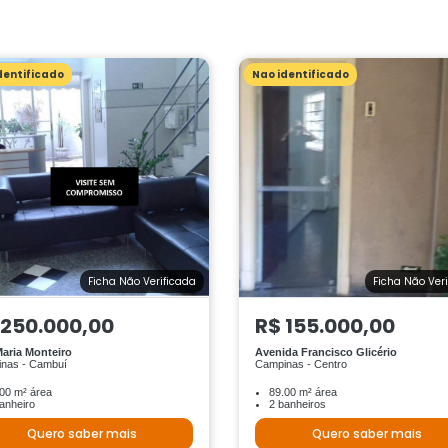
dentificado
Nao identificado
Ficha Não Verificada
Ficha Não Ver
 250.000,00
R$ 155.000,00
aria Monteiro
Avenida Francisco Glicério
nas - Cambuí
Campinas - Centro
00 m² área
89.00 m² área
anheiro
2 banheiros
Quero saber mais
Quero saber mais