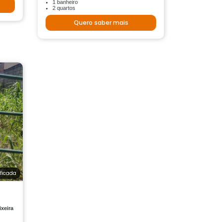
1 banheiro
2 quartos
Quero saber mais
ificada
xeira