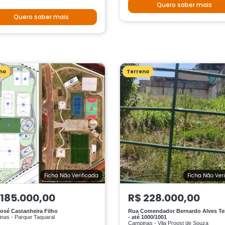
Quero saber mais
Quero saber mais
no
Terreno
Ficha Não Verificada
Ficha Não Ver
 185.000,00
R$ 228.000,00
osé Castanheira Filho
Rua Comendador Bernardo Alves Tei
nas - Parque Taquaral
- até 1000/1001
Campinas - Vila Proost de Souza