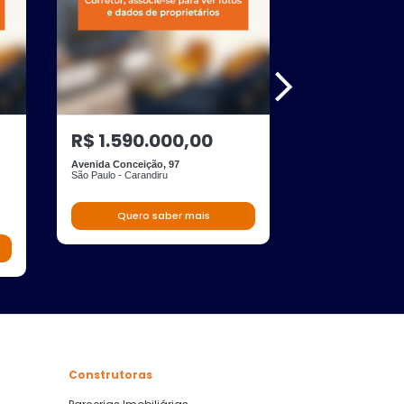
R$ 1.590.000,00
R$ 1.200.
Avenida Conceição, 97
Rua Marechal Font
São Paulo - Carandiru
São Paulo - Água Fr
Quero saber mais
Quero s
Construtoras