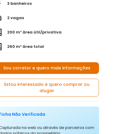
3 banheiros
2 vagas
200 m² área útil/privativa
260 m² área total
Sou corretor e quero mais informações
Estou interessado e quero comprar ou
alugar
Ficha Não Verificada
Capturada na web ou através de parceiros com
dados públicos do proprietário.