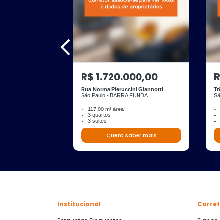
R$ 1.720.000,00
R
Rua Norma Pieruccini Giannotti
Tr
São Paulo - BARRA FUNDA
Sã
117.00 m² área
3 quartos
3 suites
Quero saber mais
Institucional
Corret