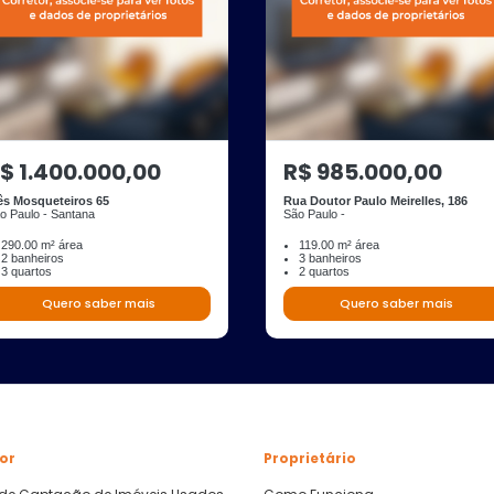
$ 1.400.000,00
R$ 985.000,00
ês Mosqueteiros 65
Rua Doutor Paulo Meirelles, 186
o Paulo - Santana
São Paulo -
290.00 m² área
119.00 m² área
2 banheiros
3 banheiros
3 quartos
2 quartos
Quero saber mais
Quero saber mais
or
Proprietário