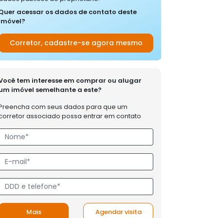
Quer acessar os dados de contato deste
imóvel?
Corretor, cadastre-se agora mesmo
Você tem interesse em comprar ou alugar
um imóvel semelhante a este?
Preencha com seus dados para que um
corretor associado possa entrar em contato
Mais
Agendar visita