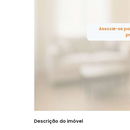
Associe-se pa
pr
Descrição do imóvel