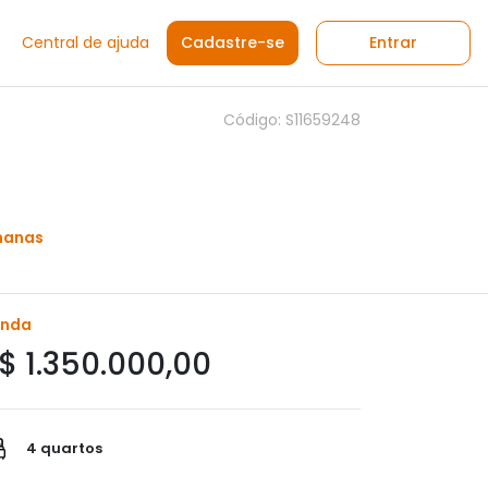
Central de ajuda
Cadastre-se
Entrar
Código: S11659248
manas
enda
$ 1.350.000,00
4 quartos