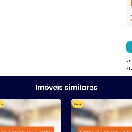
• 
• 
Imóveis similares
sa
Casa