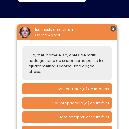
Isa, assistente virtual
Online Agora
Construtoras
Parcerias Imobiliárias
Olá, meu nome é Isa, antes de mais
Comprar ou alugar
nada gostaria de saber como posso te
ajudar melhor. Escolha uma opção
Quero Comprar
abaixo:
Quero Alugar
Sou corretor(a) de imóveis
Sou proprietário(a) de imóvel
Quero comprar esse imóvel