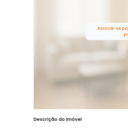
Associe-se pa
pr
Descrição do imóvel