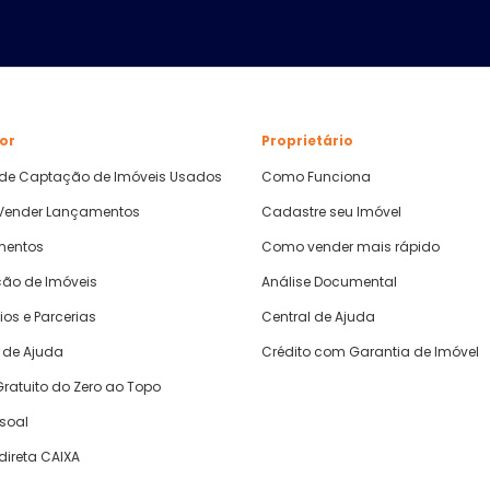
or
Proprietário
 de Captação de Imóveis Usados
Como Funciona
ender Lançamentos
Cadastre seu Imóvel
mentos
Como vender mais rápido
ão de Imóveis
Análise Documental
ios e Parcerias
Central de Ajuda
 de Ajuda
Crédito com Garantia de Imóvel
ratuito do Zero ao Topo
ssoal
direta CAIXA