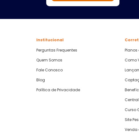
Institucional
Corret
Perguntas Frequentes
Planos
Quem Somos
Como V
Fale Conosco
Lança
Blog
Captaç
Política de Privacidade
Benefíc
Central
Curso G
Site Pe
Venda 