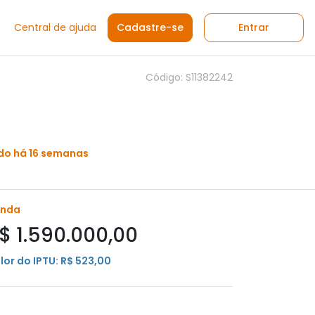
Central de ajuda
Cadastre-se
Entrar
Código: S11382242
do há 16 semanas
enda
$ 1.590.000,00
lor do IPTU: R$ 523,00