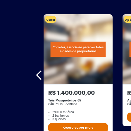
Casa
Ap
R$ 1.400.000,00
R
Três Mosqueteiros 65
Av
São Paulo - Santana
Sã
290.00 m² área
2 banheiros
3 quartos
Quero saber mais