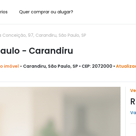
rios
Quer comprar ou alugar?
onceição, 97, Carandiru, São Paulo, SP
aulo - Carandiru
do imóvel
- Carandiru, São Paulo, SP • CEP: 2072000 •
Atualiza
V
R
Va