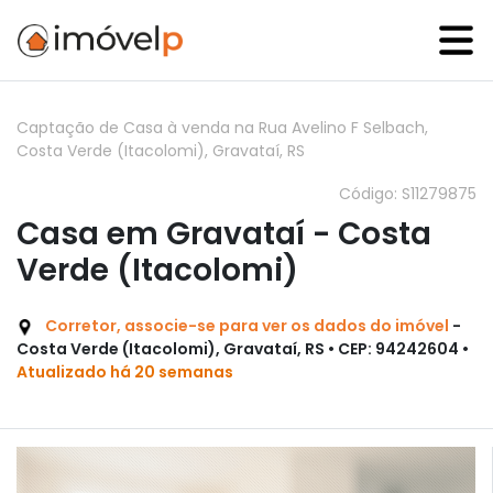
Captação de Casa à venda na Rua Avelino F Selbach,
Costa Verde (Itacolomi), Gravataí, RS
Código: S11279875
Casa em Gravataí - Costa
Verde (Itacolomi)
Corretor, associe-se para ver os dados do imóvel
-
Costa Verde (Itacolomi), Gravataí, RS • CEP: 94242604 •
Atualizado há 20 semanas