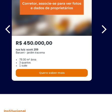
R$ 450.000,00
rua luiz scott 209
Barueri - jardim iracema
78.00 m² área
3 quartos
1 suite
Quero saber mais
Institucional