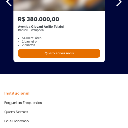
R$ 380.000,00
Avenida Giovani Attílio Tolaini
Barueri - Votupoca
54.00 m² área
1 banheiro
2 quartos
Quero saber mais
Institucional
Perguntas Frequentes
Quem Somos
Fale Conosco