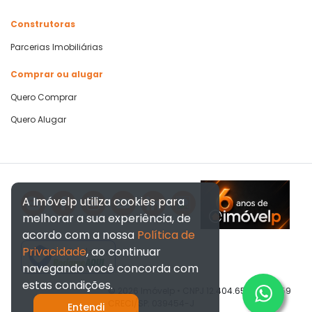
Construtoras
Parcerias Imobiliárias
Comprar ou alugar
Quero Comprar
Quero Alugar
A Imóvelp utiliza cookies para
melhorar a sua experiência, de
acordo com a nossa
Política de
Privacidade
, ao continuar
Verificada por
navegando você concorda com
estas condições.
© 2026 Imóvelp • CNPJ 12.404.656/0001-59
CRECI/SP: 039454-J
Entendi