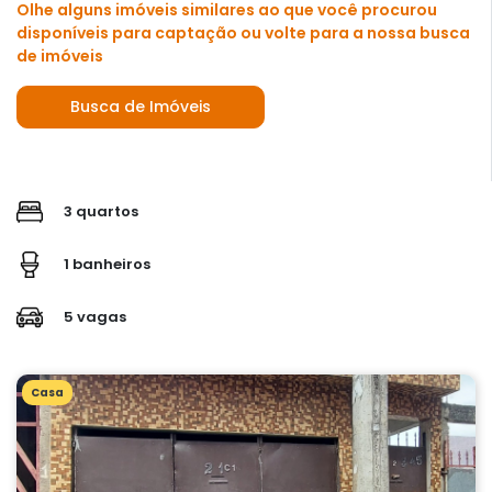
Olhe alguns imóveis similares ao que você procurou
disponíveis para captação ou volte para a nossa busca
de imóveis
Busca de Imóveis
3 quartos
1 banheiros
5 vagas
Casa