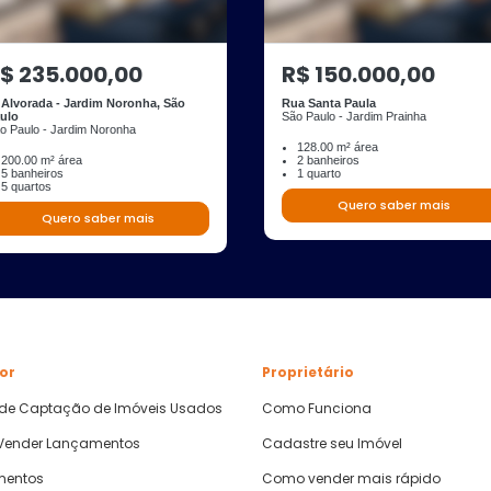
$ 235.000,00
R$ 150.000,00
 Alvorada - Jardim Noronha, São
Rua Santa Paula
ulo
São Paulo - Jardim Prainha
o Paulo - Jardim Noronha
128.00 m² área
200.00 m² área
2 banheiros
5 banheiros
1 quarto
5 quartos
Quero saber mais
Quero saber mais
or
Proprietário
 de Captação de Imóveis Usados
Como Funciona
ender Lançamentos
Cadastre seu Imóvel
mentos
Como vender mais rápido