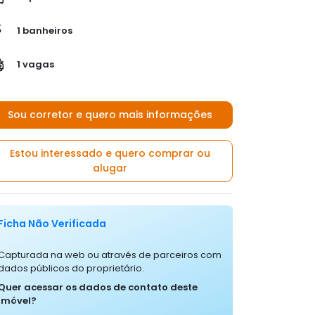
1 banheiros
1 vagas
Sou corretor e quero mais informações
Estou interessado e quero comprar ou
alugar
Ficha Não Verificada
Capturada na web ou através de parceiros com
dados públicos do proprietário.
Quer acessar os dados de contato deste
imóvel?