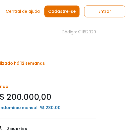
Central de ajuda
Cadastre-se
Entrar
Código: S11152929
lizado há 12 semanas
enda
$ 200.000,00
ndomínio mensal: R$ 280,00
2 quartos