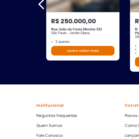
R$ 250.000,00
R
Rua João da Costa Moreira 333
R.
São Paulo - Jardim Eliana
Pa
Sã
5 quartos
Quero saber mais
Institucional
Corret
Perguntas Frequentes
Planos
Quem Somos
Como V
Fale Conosco
Lança