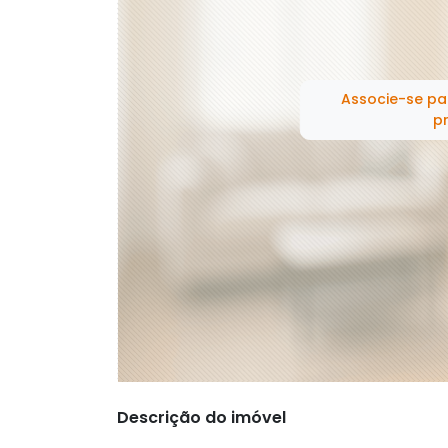
Associe-se pa
pr
Descrição do imóvel