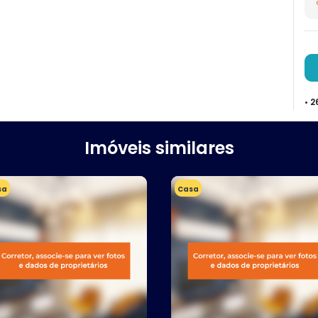
• 
Imóveis similares
sa
Casa