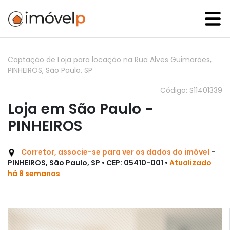
Captação de Loja para locação na Rua Alves Guimarães,
PINHEIROS, São Paulo, SP
Código: S11401339
Loja em São Paulo -
PINHEIROS
Corretor, associe-se para ver os dados do imóvel
-
PINHEIROS, São Paulo, SP • CEP: 05410-001 •
Atualizado
há 8 semanas