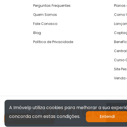
Perguntas Frequentes
Planos
Quem Somos
Como V
Fale Conosco
Lança
Blog
Captaç
Política de Privacidade
Benefíc
Central
Curso G
Site Pe
Venda 
A Imóvelp utiliza cookies para melhorar a sua exper
concorda com estas condições.
Entendi
Filtrar resultados