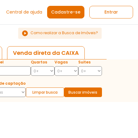
Central de ajuda
Cadastre-se
Entrar
Como realizar a Busca de Imóveis?
Venda direta da CAIXA
el
Quartos
Vagas
Suites
de captação
Limpar busca
Buscar imóveis