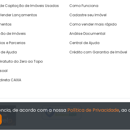
 de Captação de Imóveis Usados
Como Funciona
ender Lançamentos
Cadastre seu Imóvel
mentos
Como vender mais rápido
ão de Imóveis
Análise Documental
ios e Parcerias
Central de Ajuda
 de Ajuda
Crédito com Garantia de Imóvel
ratuito do Zero ao Topo
ssoal
direta CAIXA
iência, de acordo com a nossa
Política de Privacidade
, ao
Verificada por