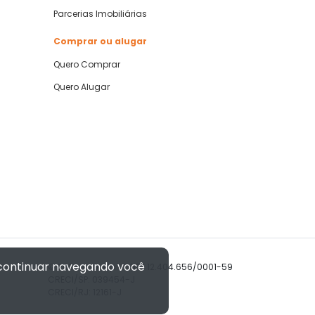
Parcerias Imobiliárias
Comprar ou alugar
Quero Comprar
Quero Alugar
 continuar navegando você
© 2026 Imóvelp • CNPJ 12.404.656/0001-59
CRECI/SP: 039454-J
CRECI/RJ: 12161-J