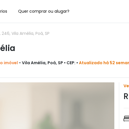
rios
Quer comprar ou alugar?
46, Vila Amélia, Poá, SP
élia
do imóvel
- Vila Amélia, Poá, SP • CEP: •
Atualizado há 52 sema
V
R