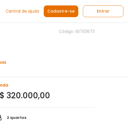
Central de ajuda
Cadastre-se
Entrar
Código: S5703673
nas
enda
$ 320.000,00
2 quartos