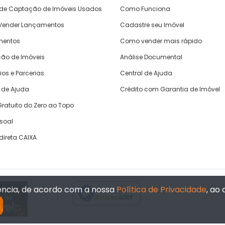
 de Captação de Imóveis Usados
Como Funciona
ender Lançamentos
Cadastre seu Imóvel
mentos
Como vender mais rápido
ão de Imóveis
Análise Documental
ios e Parcerias
Central de Ajuda
 de Ajuda
Crédito com Garantia de Imóvel
ratuito do Zero ao Topo
ssoal
direta CAIXA
iência, de acordo com a nossa
Política de Privacidade
, ao
Verificada por