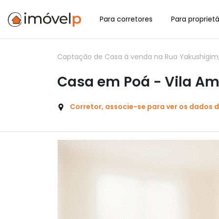
Para corretores
Para proprietá
Captação de Casa à venda na Rua Yakushigim, 2
Casa em Poá - Vila Am
Corretor, associe-se para ver os dados 