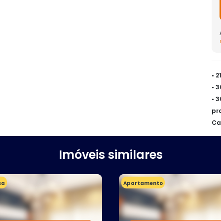
• 
• 
• 
pr
Ca
Imóveis similares
sa
Apartamento