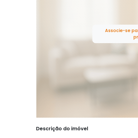
Associe-se pa
pr
Descrição do imóvel