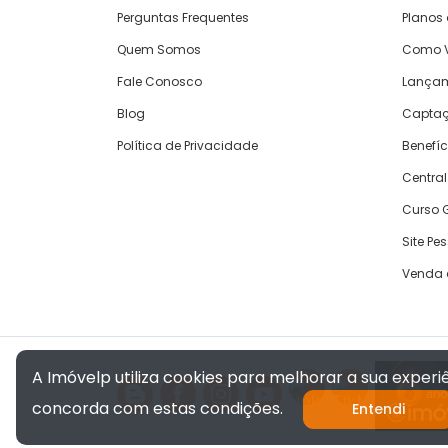
Perguntas Frequentes
Planos
Quem Somos
Como V
Fale Conosco
Lança
Blog
Captaç
Política de Privacidade
Benefíc
Central
Curso G
Site Pe
Venda 
A Imóvelp utiliza cookies para melhorar a sua exper
concorda com estas condições.
Entendi