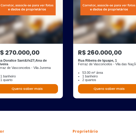
$ 270.000,00
R$ 260.000,00
a Doralice Sant&#x27;Ana de
Rua Ribeira de Iguape, 1
iveira
Ferraz de Vasconcelos - Vila das Naç
rraz de Vasconcelos - Vila Jurema
53.00 m² área
1 banheiro
1 banheiro
1 quarto
2 quartos
Quero saber mais
Quero saber mais
or
Proprietário