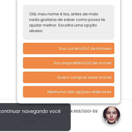
Parcerias Imobiliárias
Olá, meu nome é Isa, antes de mais
Comprar ou alugar
nada gostaria de saber como posso te
ajudar melhor. Escolha uma opção
Quero Comprar
abaixo:
Quero Alugar
Sou corretor(a) de imóveis
Sou proprietário(a) de imóvel
Quero comprar esse imóvel
Nenhuma das opções anteriores
 continuar navegando você
© 2026 Imóvelp • CNPJ 12.404.656/0001-59
CRECI/SP: 039454-J
CRECI/RJ: 12161-J