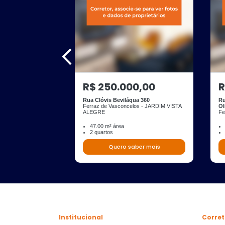
R$ 250.000,00
R
Rua Clóvis Beviláqua 360
Ru
Ferraz de Vasconcelos - JARDIM VISTA
Ol
ALEGRE
Fe
47.00 m² área
2 quartos
Quero saber mais
Institucional
Corret