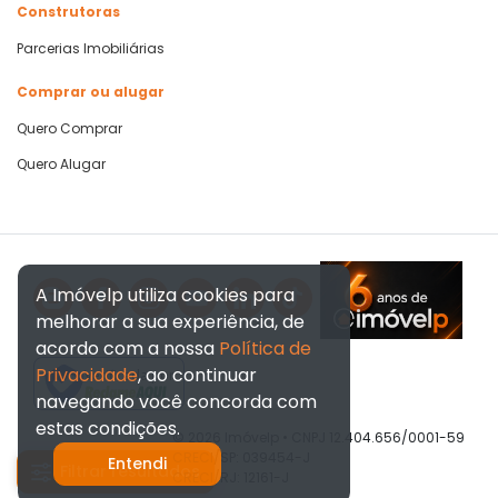
Construtoras
Parcerias Imobiliárias
Comprar ou alugar
Quero Comprar
Quero Alugar
A Imóvelp utiliza cookies para
melhorar a sua experiência, de
acordo com a nossa
Política de
Privacidade
, ao continuar
Verificada por
navegando você concorda com
estas condições.
© 2026 Imóvelp • CNPJ 12.404.656/0001-59
CRECI/SP: 039454-J
Entendi
Filtrar resultados
CRECI/RJ: 12161-J