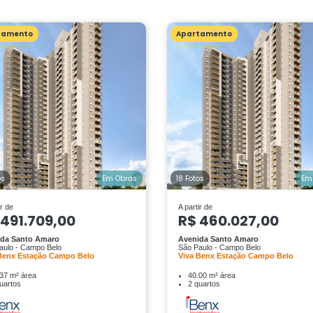
tamento
Apartamento
os
Em Obras
18 Fotos
Em
ir de
A partir de
 491.709,00
R$ 460.027,00
ida Santo Amaro
Avenida Santo Amaro
aulo - Campo Belo
São Paulo - Campo Belo
Benx Estação Campo Belo
Viva Benx Estação Campo Belo
37 m² área
40.00 m² área
uartos
2 quartos