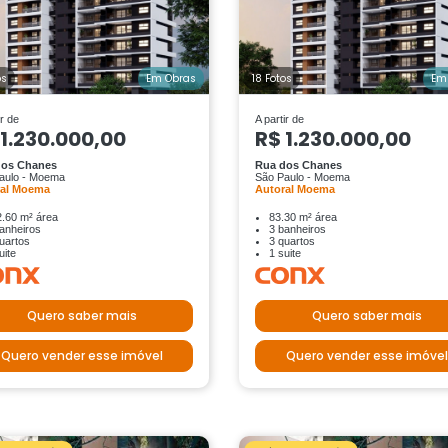
os
Em Obras
18 Fotos
Em
ir de
A partir de
 1.230.000,00
R$ 1.230.000,00
dos Chanes
Rua dos Chanes
aulo - Moema
São Paulo - Moema
ral Moema
Autoral Moema
.60 m² área
83.30 m² área
anheiros
3 banheiros
uartos
3 quartos
uite
1 suite
Quero saber mais
Quero saber mais
Quero vender esse imóvel
Quero vender esse imóvel