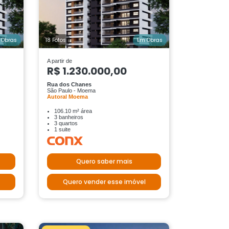
 Obras
18 Fotos
Em Obras
A partir de
R$ 1.230.000,00
Rua dos Chanes
São Paulo - Moema
Autoral Moema
106.10 m² área
3 banheiros
3 quartos
1 suite
Quero saber mais
Quero vender esse imóvel