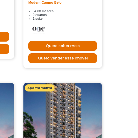
Modern Campo Belo
54.00 m² área
2 quartos
1 suite
Quero saber mais
Quero vender esse imóvel
Apartamento