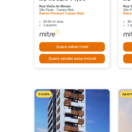
Rua Vieira de Morais
Rua V
São Paulo - Campo Belo
São P
Raizes Premium Campo Belo
Raiz
64.00 m² área
38.
2 quartos
1 q
Quero saber mais
Quero vender esse imóvel
Studio
Apar