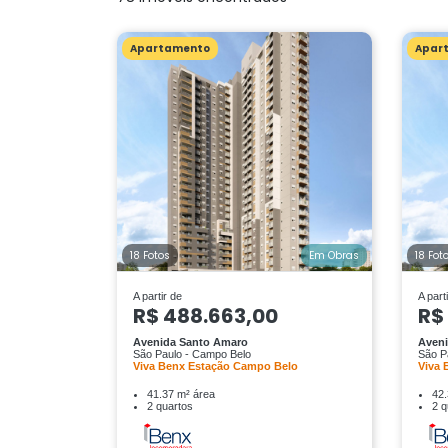
Apartamento
Apar
18 Fotos
Em Obras
18 Fot
A partir de
A part
R$ 488.663,00
R$
Avenida Santo Amaro
Aven
São Paulo - Campo Belo
São P
Viva Benx Estação Campo Belo
Viva 
41.37 m² área
42.
2 quartos
2 q