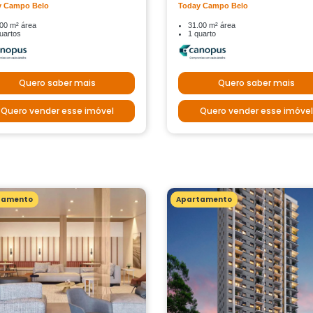
y Campo Belo
Today Campo Belo
00 m² área
31.00 m² área
uartos
1 quarto
Quero saber mais
Quero saber mais
Quero vender esse imóvel
Quero vender esse imóvel
tamento
Apartamento