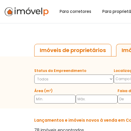
Para corretores
Para proprietá
Imóveis de proprietários
Imó
Status do Empreendimento
Localiza
Área (m²)
Faixa d
Lançamentos e imóveis novos à venda em Ca
78 imóveis encontrados