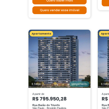
Quero saber mais
Quero vender esse imóvel
Apartamento
Apar
6 Fotos
Lançamento
6 Foto
A partir de
A part
R$ 795.950,28
R$
Rua Barão do Triunfo
Rua B
São Paulo - Brooklin Paulista
São Pa