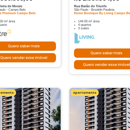
ieira de Morais
Rua Barão do Triunfo
aulo - Campo Belo
São Paulo - Brooklin Paulista
es Premium Campo Belo
Home Boutique By Living Campo Be
00 m² área
149.00 m² área
uarto
4 quartos
3 suites
Quero saber mais
Quero saber mais
Quero vender esse imóvel
Quero vender esse imóvel
tamento
Apartamento