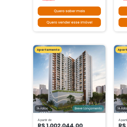
Quero saber mais
Quero vender esse imóvel
Apartamento
Apar
14 Fotos
Breve Lançamento
14 Fot
A partir de
A part
R$ 1.002.044,00
R$