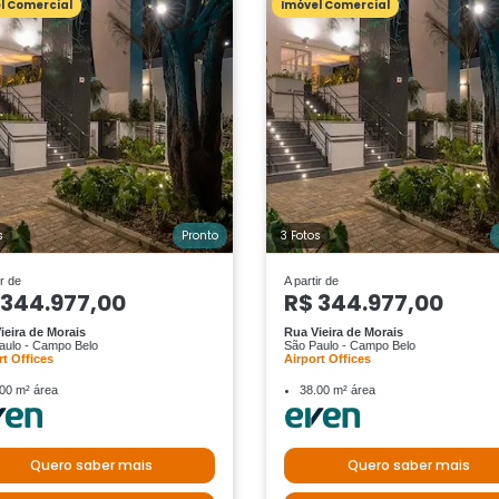
l Comercial
Imóvel Comercial
s
Pronto
3 Fotos
ir de
A partir de
 344.977,00
R$ 344.977,00
ieira de Morais
Rua Vieira de Morais
aulo - Campo Belo
São Paulo - Campo Belo
rt Offices
Airport Offices
00 m² área
38.00 m² área
Quero saber mais
Quero saber mais