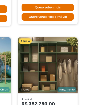
Quero saber mais
Quero vender esse imóvel
Studio
 Obras
7 Fotos
Lançamento
A partir de
R$ 352.750,00