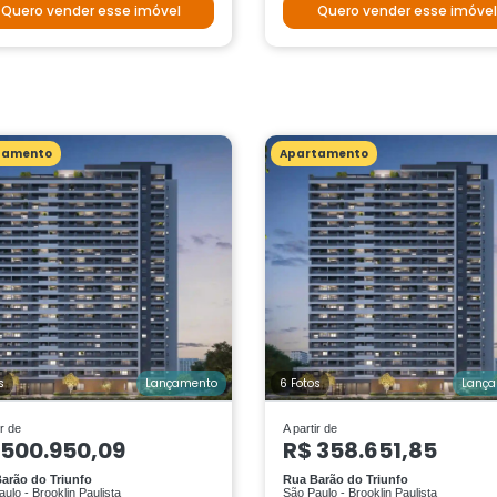
Quero vender esse imóvel
Quero vender esse imóvel
tamento
Apartamento
s
Lançamento
6 Fotos
Lanç
ir de
A partir de
 500.950,09
R$ 358.651,85
arão do Triunfo
Rua Barão do Triunfo
ulo - Brooklin Paulista
São Paulo - Brooklin Paulista