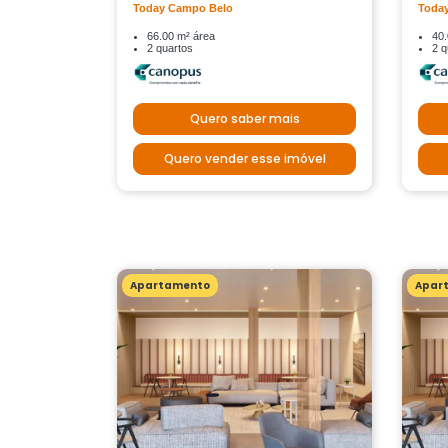
Today Campo Belo
Toda
66.00 m² área
40.
2 quartos
2 q
Quero saber mais
Quero vender esse imóvel
Apartamento
Apar