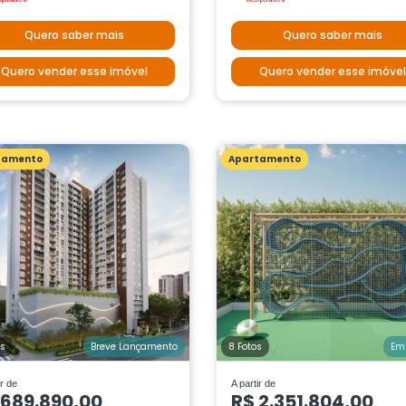
Quero saber mais
Quero saber mais
Quero vender esse imóvel
Quero vender esse imóvel
tamento
Apartamento
os
Breve Lançamento
8 Fotos
Em
ir de
A partir de
 689.890,00
R$ 2.351.804,00