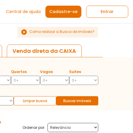
Central de ajuda
Cadastre-se
Entrar
Como realizar a Busca de Imóveis?
Venda direta da CAIXA
Quartos
Vagas
Suites
Limpar busca
Buscar imóveis
o
Ordenar por: