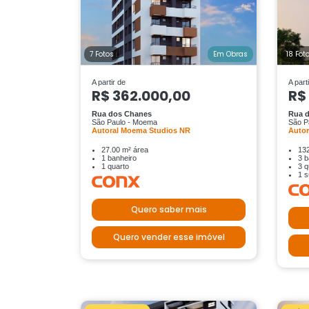
7 Fotos
Em Obras
18 Fot
A partir de
A part
R$ 362.000,00
R$
Rua dos Chanes
Rua 
São Paulo - Moema
São P
Autoral Moema Studios NR
Auto
27.00 m² área
132
1 banheiro
3 b
1 quarto
3 q
1 s
Quero saber mais
Quero vender esse imóvel