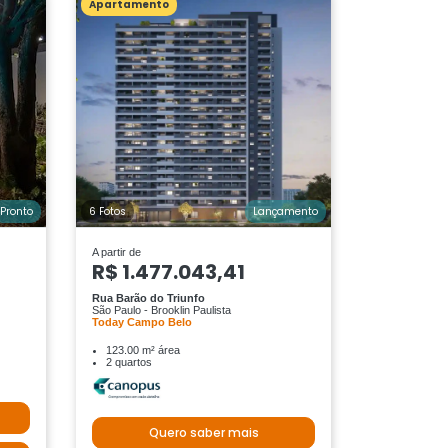
Apartamento
Pronto
6 Fotos
Lançamento
A partir de
R$ 1.477.043,41
Rua Barão do Triunfo
São Paulo - Brooklin Paulista
Today Campo Belo
123.00 m² área
2 quartos
Quero saber mais