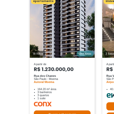
Apartamento
Imóve
18 Fotos
Em Obras
3 Foto
A partir de
A part
R$ 1.230.000,00
R$
Rua dos Chanes
Rua V
São Paulo - Moema
São P
Autoral Moema
Airpo
164.20 m² área
40.
3 banheiros
3 quartos
1 suite