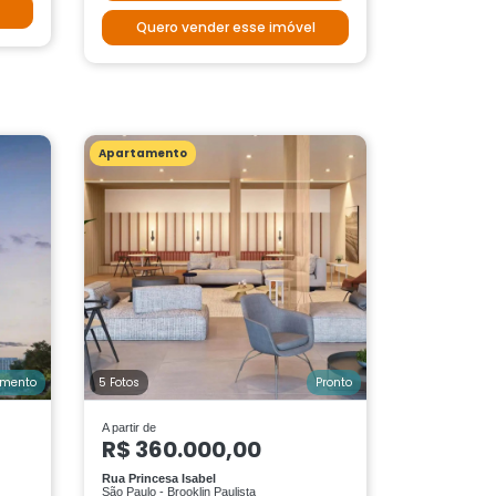
Quero vender esse imóvel
Apartamento
amento
5 Fotos
Pronto
A partir de
R$ 360.000,00
Rua Princesa Isabel
São Paulo - Brooklin Paulista