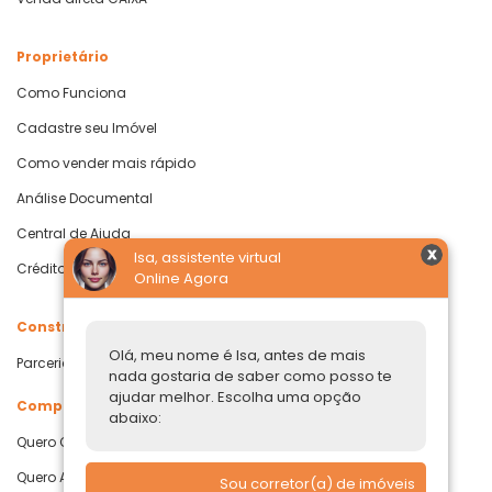
Proprietário
Como Funciona
Cadastre seu Imóvel
Como vender mais rápido
Análise Documental
Central de Ajuda
Isa, assistente virtual
Crédito com Garantia de Imóvel
Online Agora
Construtoras
Olá, meu nome é Isa, antes de mais
Parcerias Imobiliárias
nada gostaria de saber como posso te
ajudar melhor. Escolha uma opção
Comprar ou alugar
abaixo:
Quero Comprar
Quero Alugar
Sou corretor(a) de imóveis