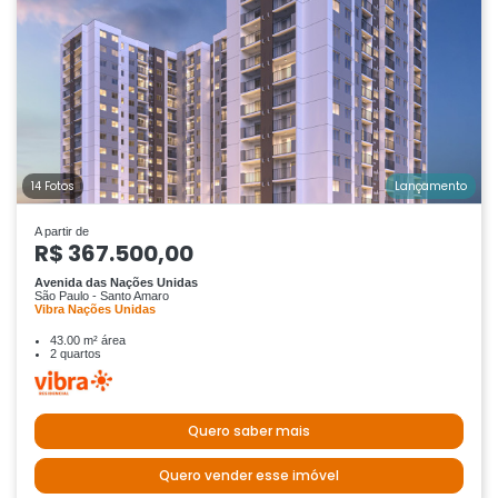
14 Fotos
Lançamento
A partir de
R$ 367.500,00
Avenida das Nações Unidas
São Paulo - Santo Amaro
Vibra Nações Unidas
43.00 m² área
2 quartos
Quero saber mais
Quero vender esse imóvel