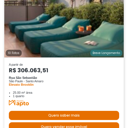
10 Fotos
Breve Lançamento
A partir de
R$ 306.063,51
Rua São Sebastião
São Paulo - Santo Amaro
Elevato Brooklin
25.00 m² área
1 quarto
Quero saber mais
Quero vender esse imóvel