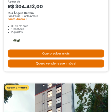
A partir de
R$ 304.413,00
Rua Ângelo Herrero
São Paulo - Santo Amaro
Santo Amaro I
36.10 m² área
1 banheiro
2 quartos
Quero saber mais
Quero vender esse imóvel
Apartamento