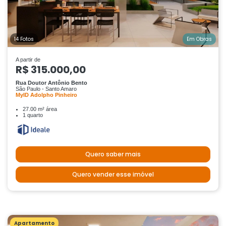
14 Fotos
Em Obras
A partir de
R$ 315.000,00
Rua Doutor Antônio Bento
São Paulo - Santo Amaro
MyID Adolpho Pinheiro
27.00 m² área
1 quarto
Quero saber mais
Quero vender esse imóvel
Apartamento