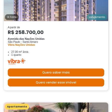
14 Fotos
Lançamento
A partir de
R$ 258.700,00
Avenida das Nações Unidas
São Paulo - Santo Amaro
Vibra Nações Unidas
27.00 m² área
1 quarto
Quero saber mais
Quero vender esse imóvel
Apartamento