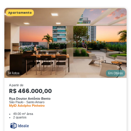
Apartamento
14 Fotos
Em Obras
A partir de
R$ 466.000,00
Rua Doutor Antônio Bento
São Paulo - Santo Amaro
MyID Adolpho Pinheiro
49.00 m² área
2 quartos