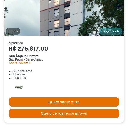
7 Fotos
Lançamento
A partir de
R$ 275.817,00
Rua Ângelo Herrero
São Paulo - Santo Amaro
Santo Amaro I
34.70 m² área
1 banheiro
2 quartos
Quero saber mais
Quero vender esse imóvel