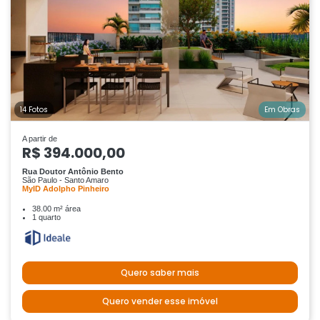
14 Fotos
Em Obras
A partir de
R$ 394.000,00
Rua Doutor Antônio Bento
São Paulo - Santo Amaro
MyID Adolpho Pinheiro
38.00 m² área
1 quarto
Quero saber mais
Quero vender esse imóvel