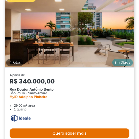
14 Fotos
Em Obras
A partir de
R$ 340.000,00
Rua Doutor Antônio Bento
São Paulo - Santo Amaro
MyID Adolpho Pinheiro
29.00 m² área
1 quarto
Quero saber mais