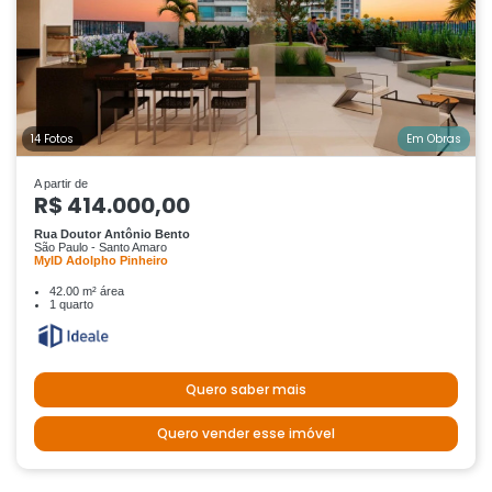
14 Fotos
Em Obras
A partir de
R$ 414.000,00
Rua Doutor Antônio Bento
São Paulo - Santo Amaro
MyID Adolpho Pinheiro
42.00 m² área
1 quarto
Quero saber mais
Quero vender esse imóvel