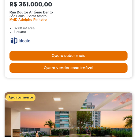
R$ 361.000,00
Rua Doutor Antônio Bento
São Paulo - Santo Amaro
MyID Adolpho Pinheiro
32.00 m² área
1 quarto
Quero saber mais
Quero vender esse imóvel
Apartamento