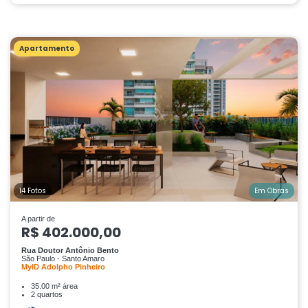
Apartamento
14 Fotos
Em Obras
A partir de
R$ 402.000,00
Rua Doutor Antônio Bento
São Paulo - Santo Amaro
MyID Adolpho Pinheiro
35.00 m² área
2 quartos