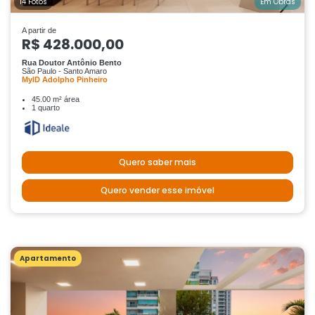
14 Fotos
Em Obras
A partir de
R$ 428.000,00
Rua Doutor Antônio Bento
São Paulo - Santo Amaro
MyID Adolpho Pinheiro
45.00 m² área
1 quarto
Quero saber mais
Quero vender esse imóvel
Apartamento