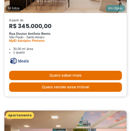
14 Fotos
Em Obras
A partir de
R$ 345.000,00
Rua Doutor Antônio Bento
São Paulo - Santo Amaro
MyID Adolpho Pinheiro
30.00 m² área
1 quarto
Quero saber mais
Quero vender esse imóvel
Apartamento