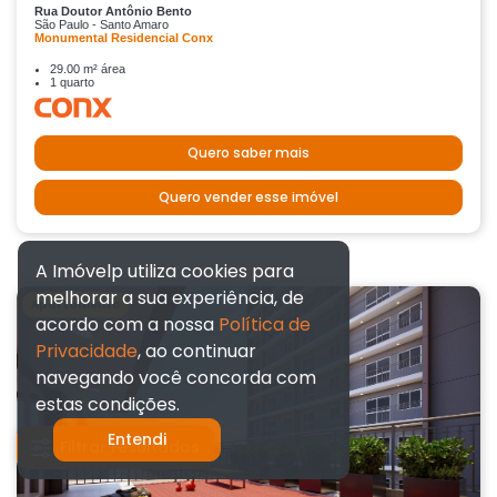
Rua Doutor Antônio Bento
São Paulo - Santo Amaro
Monumental Residencial Conx
29.00 m² área
1 quarto
Quero saber mais
Quero vender esse imóvel
A Imóvelp utiliza cookies para
melhorar a sua experiência, de
Apartamento
acordo com a nossa
Política de
Privacidade
, ao continuar
navegando você concorda com
estas condições.
Entendi
Filtrar resultados