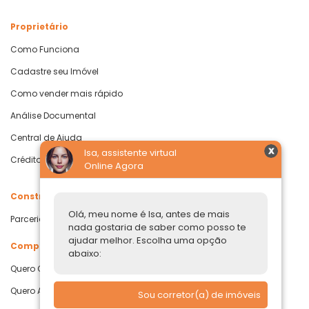
Proprietário
Como Funciona
Cadastre seu Imóvel
Como vender mais rápido
Análise Documental
Central de Ajuda
Isa, assistente virtual
Crédito com Garantia de Imóvel
Online Agora
Construtoras
Olá, meu nome é Isa, antes de mais
Parcerias Imobiliárias
nada gostaria de saber como posso te
ajudar melhor. Escolha uma opção
Comprar ou alugar
abaixo:
Quero Comprar
Quero Alugar
Sou corretor(a) de imóveis