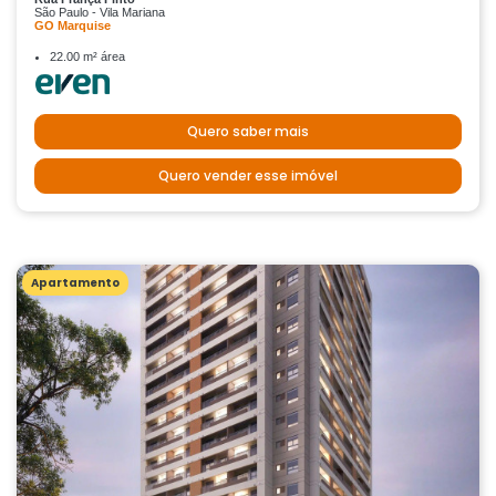
São Paulo - Vila Mariana
GO Marquise
22.00 m² área
Quero saber mais
Quero vender esse imóvel
Apartamento