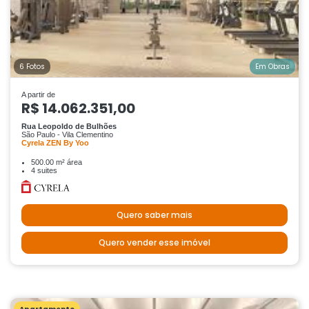
6 Fotos
Em Obras
A partir de
R$ 14.062.351,00
Rua Leopoldo de Bulhões
São Paulo - Vila Clementino
Cyrela ZEN By Yoo
500.00 m² área
4 suites
Quero saber mais
Quero vender esse imóvel