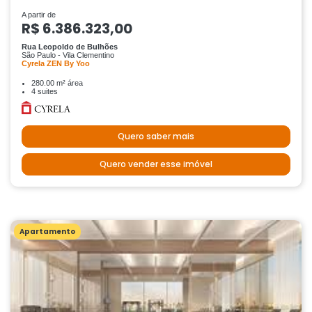
A partir de
R$ 6.386.323,00
Rua Leopoldo de Bulhões
São Paulo - Vila Clementino
Cyrela ZEN By Yoo
280.00 m² área
4 suites
Quero saber mais
Quero vender esse imóvel
Apartamento