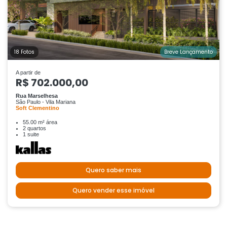
18 Fotos
Breve Lançamento
A partir de
R$ 702.000,00
Rua Marselhesa
São Paulo - Vila Mariana
Soft Clementino
55.00 m² área
2 quartos
1 suite
Quero saber mais
Quero vender esse imóvel