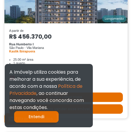
Lançamento
A partir de
R$ 456.370,00
Rua Humberto I
São Paulo - Vila Mariana
Kaslik Ibirapuera
25.00 m² área
1 quarto
A Imóvelp utiliza cookies para
melhorar a sua experiência, de
acordo com a nossa
Política de
Privacidade
, ao continuar
Quero saber mais
navegando você concorda com
estas condições.
Quero vender esse imóvel
Entendi
Filtrar resultados