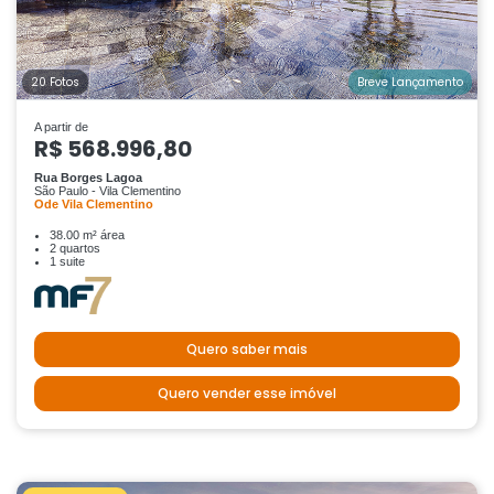
20 Fotos
Breve Lançamento
A partir de
R$ 568.996,80
Rua Borges Lagoa
São Paulo - Vila Clementino
Ode Vila Clementino
38.00 m² área
2 quartos
1 suite
Quero saber mais
Quero vender esse imóvel