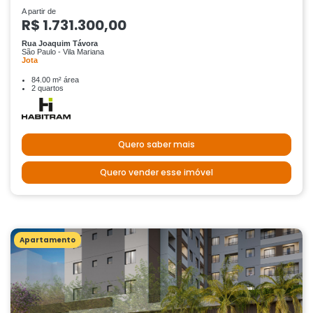
A partir de
R$ 1.731.300,00
Rua Joaquim Távora
São Paulo - Vila Mariana
Jota
84.00 m² área
2 quartos
Quero saber mais
Quero vender esse imóvel
Apartamento