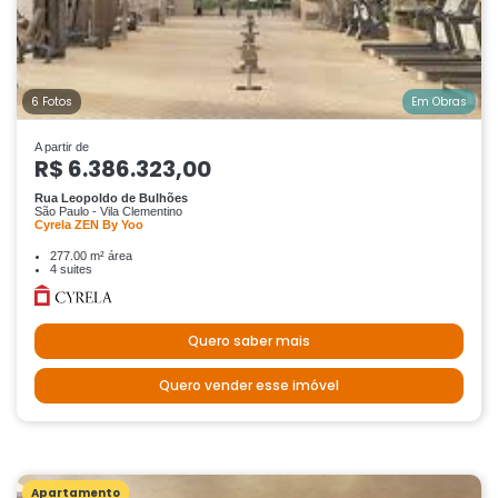
6 Fotos
Em Obras
A partir de
R$ 6.386.323,00
Rua Leopoldo de Bulhões
São Paulo - Vila Clementino
Cyrela ZEN By Yoo
277.00 m² área
4 suites
Quero saber mais
Quero vender esse imóvel
Apartamento