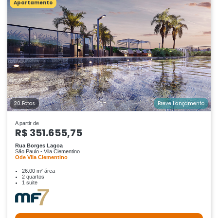
Apartamento
20 Fotos
Breve Lançamento
A partir de
R$ 351.655,75
Rua Borges Lagoa
São Paulo - Vila Clementino
Ode Vila Clementino
26.00 m² área
2 quartos
1 suite