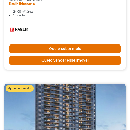
São Paulo - Vila Mariana
Kaslik Ibirapuera
24.00 m² área
1 quarto
Quero saber mais
Quero vender esse imóvel
Apartamento