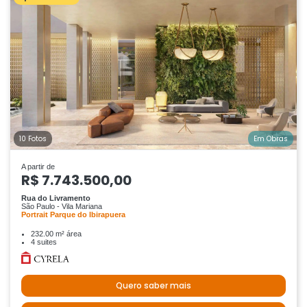
10 Fotos
Em Obras
A partir de
R$ 7.743.500,00
Rua do Livramento
São Paulo - Vila Mariana
Portrait Parque do Ibirapuera
232.00 m² área
4 suites
Quero saber mais