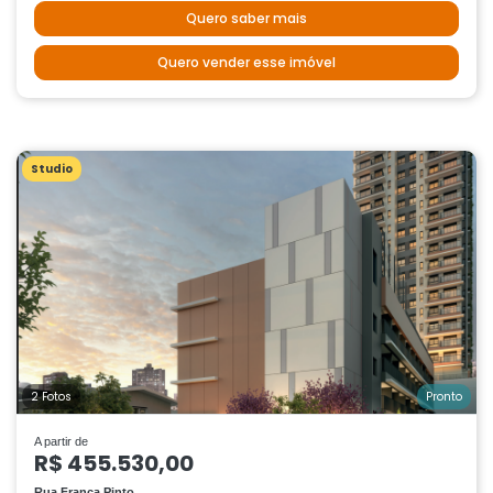
Quero saber mais
Quero vender esse imóvel
Studio
2 Fotos
Pronto
A partir de
R$ 455.530,00
Rua França Pinto