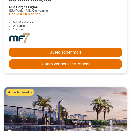
Rua Borges Lagoa
São Paulo - Vila Clementino
Ode Vila Clementino
52.00 m² área
2 quartos
1 suite
Quero saber mais
Quero vender esse imóvel
Apartamento