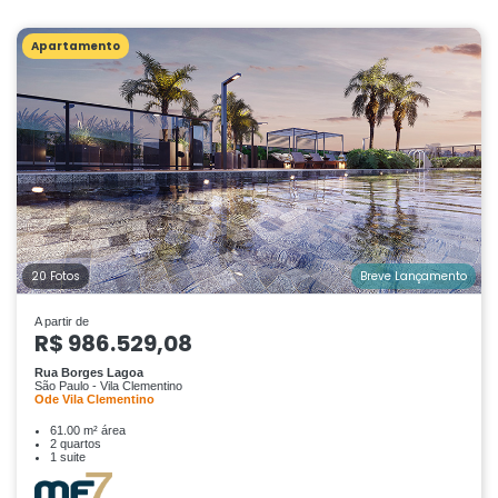
Apartamento
20 Fotos
Breve Lançamento
A partir de
R$ 986.529,08
Rua Borges Lagoa
São Paulo - Vila Clementino
Ode Vila Clementino
61.00 m² área
2 quartos
1 suite