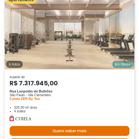
Apartamento
6 Fotos
Em Obras
A partir de
R$ 7.317.945,00
Rua Leopoldo de Bulhões
São Paulo - Vila Clementino
Cyrela ZEN By Yoo
325.00 m² área
4 suites
Quero saber mais