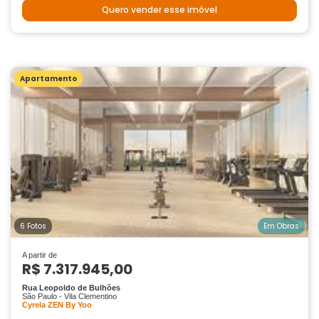
Quero vender esse imóvel
Apartamento
6 Fotos
Em Obras
A partir de
R$ 7.317.945,00
Rua Leopoldo de Bulhões
São Paulo - Vila Clementino
Cyrela ZEN By Yoo