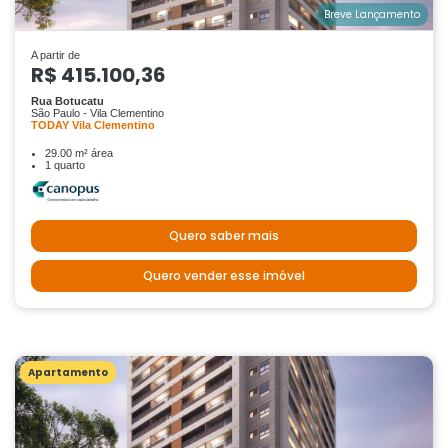
Breve Lançamento
A partir de
R$ 415.100,36
Rua Botucatu
São Paulo - Vila Clementino
TODAY Vila Clementino
29.00 m² área
1 quarto
Quero saber mais
Quero vender esse imóvel
Apartamento