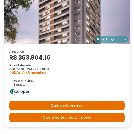
Breve Lançamento
A partir de
R$ 363.904,16
Rua Botucatu
São Paulo - Vila Clementino
TODAY Vila Clementino
30.00 m² área
1 quarto
Quero saber mais
Quero vender esse imóvel