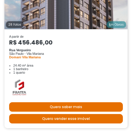
28 Fotos
Em Obras
A partir de
R$ 456.486,00
Rua Vergueiro
São Paulo - Vila Mariana
Domani Vila Mariana
24.40 m² área
1 banheiro
1 quarto
Quero saber mais
Quero vender esse imóvel