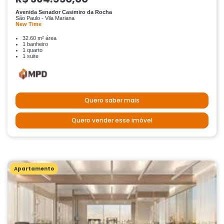
Avenida Senador Casimiro da Rocha
São Paulo - Vila Mariana
New Time
32.60 m² área
1 banheiro
1 quarto
1 suite
Quero saber mais
Quero vender esse imóvel
Apartamento