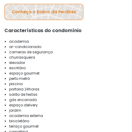
Conheça o bairro da Perdizes
Características do condomínio
academia
ar-condicionado
cameras de segurança
churrasqueira
elevador
escritório
espaço gourmet
perto metrô
piscina
portaria 24horas
salão de festas
gás encanado
espaço delivery
jardim
academia externa
bicicletário
terraço gourmet
coworking