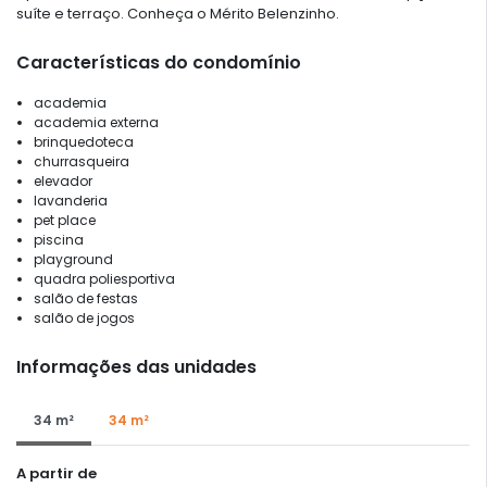
suíte e terraço. Conheça o Mérito Belenzinho.
Características do condomínio
academia
academia externa
brinquedoteca
churrasqueira
elevador
lavanderia
pet place
piscina
playground
quadra poliesportiva
salão de festas
salão de jogos
Informações das unidades
34 m²
34 m²
A partir de