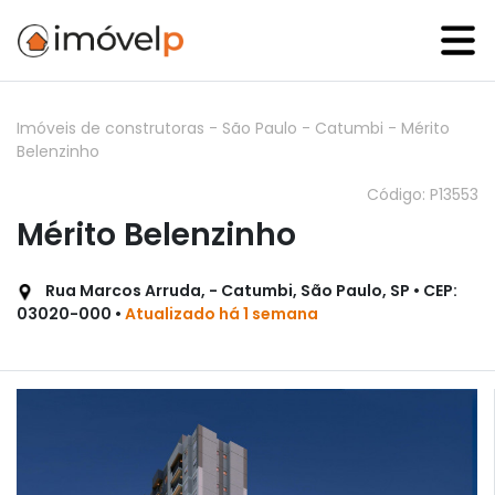
Imóveis de construtoras
-
São Paulo
-
Catumbi
-
Mérito
Belenzinho
Código: P13553
Mérito Belenzinho
Rua Marcos Arruda, - Catumbi, São Paulo, SP • CEP:
03020-000 •
Atualizado há 1 semana