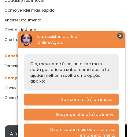
Cadastre seu Imóvel
Como vender mais rápido
Análise Documental
Central de Ajuda
Isa, assistente virtual
Crédito com Garantia de Imóvel
Online Agora
Construtoras
Olá, meu nome é Isa, antes de mais
Parcerias Imobiliárias
nada gostaria de saber como posso te
ajudar melhor. Escolha uma opção
Comprar ou alugar
abaixo:
Quero Comprar
Quero Alugar
Sou corretor(a) de imóveis
Sou proprietário(a) de imóvel
Quero saber mais ou visitar esse
A Imóvelp utiliza cookies para
empreendimento